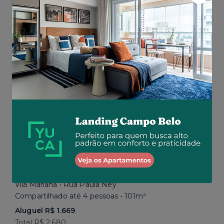
Aluguel R$ 1.777
Total R$ 2.843
Similar a sua busca
Em breve
Vila Mariana • Rua Paula Ney
Compartilhado até 4 pessoas • 101m²
Aluguel R$ 1.669
Total R$ 2.680