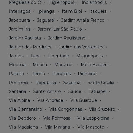
Freguesia do Ó
Higienópolis
Indianópolis
Interlagos
Ipiranga
Itaim Bibi
Itaquera
Jabaquara
Jaguaré
Jardim Anália Franco
Jardim Iris
Jardim Lar São Paulo
Jardim Paulista
Jardim Paulistano
Jardim das Perdizes
Jardim das Vertentes
Jardins
Lapa
Liberdade
Mirandópolis
Moema
Mooca
Morumbi
Multi Barueri
Paraíso
Penha
Perdizes
Pinheiros
Pompéia
República
Sacomã
Santa Cecília
Santana
Santo Amaro
Saúde
Tatuapé
Vila Alpina
Vila Andrade
Vila Buarque
Vila Clementino
Vila Congonhas
Vila Cruzeiro
Vila Deodoro
Vila Formosa
Vila Leopoldina
Vila Madalena
Vila Mariana
Vila Mascote