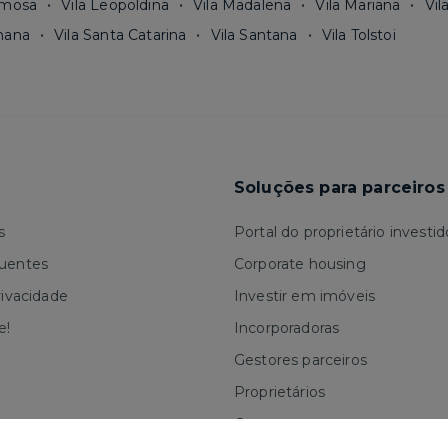
rmosa
Vila Leopoldina
Vila Madalena
Vila Mariana
Vil
mana
Vila Santa Catarina
Vila Santana
Vila Tolstoi
Soluções para parceiros
s
Portal do proprietário investid
quentes
Corporate housing
rivacidade
Investir em imóveis
e!
Incorporadoras
Gestores parceiros
Proprietários
Corretores