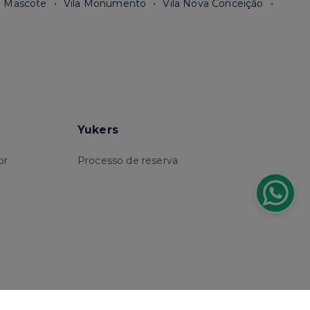
a Mascote
Vila Monumento
Vila Nova Conceição
Yukers
or
Processo de reserva