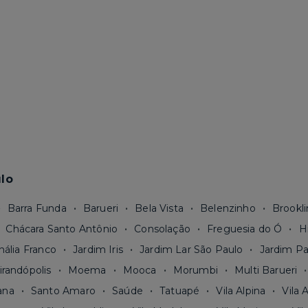
lo
Barra Funda
Barueri
Bela Vista
Belenzinho
Brookli
Chácara Santo Antônio
Consolação
Freguesia do Ó
H
nália Franco
Jardim Iris
Jardim Lar São Paulo
Jardim Pa
irandópolis
Moema
Mooca
Morumbi
Multi Barueri
ana
Santo Amaro
Saúde
Tatuapé
Vila Alpina
Vila 