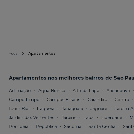
Yuca
Apartamentos
Apartamentos nos melhores bairros de São Pau
Aclimação
Agua Branca
Alto da Lapa
Aricanduva
Campo Limpo
Campos Elíseos
Carandiru
Centro
Itaim Bibi
Itaquera
Jabaquara
Jaguaré
Jardim A
Jardim das Vertentes
Jardins
Lapa
Liberdade
M
Pompéia
República
Sacomã
Santa Cecília
Sant