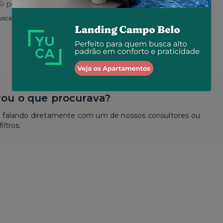
30
por R$ 2.625
Total
R$ 2.650
por R$ 2.573
usca
Similar a sua busca
ou o que procurava?
a falando diretamente com um de nossos consultores ou
iltros.