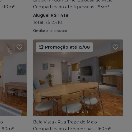
el
Brooklin • Guilherme Barbosa de Melo
• 110m²
Compartilhado até 4 pessoas • 93m²
Aluguel R$ 1.418
Total R$ 2.410
Similar a sua busca
Promoção até 15/08
io
Bela Vista • Rua Treze de Maio
 • 90m²
Compartilhado até 5 pessoas • 160m²