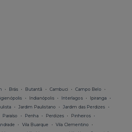
n
Brás
Butantã
Cambuci
Campo Belo
igienópolis
Indianópolis
Interlagos
Ipiranga
ulista
Jardim Paulistano
Jardim das Perdizes
Paraíso
Penha
Perdizes
Pinheiros
Andrade
Vila Buarque
Vila Clementino