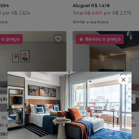
.594
Aluguel R$ 1.418
0
por R$ 2.624
Total
R$ 2.517
por R$ 2.376
usca
Similar a sua busca
 o preço
Baixou o preço
ão até 15/08
Promoção até 15/08
 • Rua José do Patrocínio
Consolação • Av Consolação
o até 4 pessoas • 110m²
Compartilhado até 5 pessoas
.569
Aluguel R$ 1.562