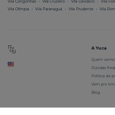
Vila Congonhas
Vila Cruzeiro
Vila Deodoro
Vila Fo
Vila Olímpia
Vila Paranaguá
Vila Prudente
Vila Ro
A Yuca
Quem somo
Dúvidas fre
Política de p
Vem pro tim
Blog