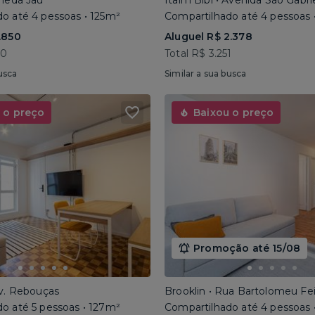
ameda Jaú
Itaim Bibi • Avenida São Gabri
o até 4 pessoas • 125m²
Compartilhado até 4 pessoas 
.850
Aluguel R$ 2.378
40
Total R$ 3.251
usca
Similar a sua busca
 o preço
Baixou o preço
Promoção até 15/08
Av. Rebouças
Brooklin • Rua Bartolomeu Fe
o até 5 pessoas • 127m²
Compartilhado até 4 pessoas