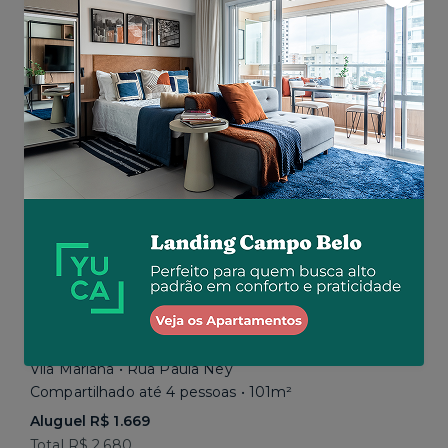
Aluguel R$ 1.777
Total R$ 2.843
Similar a sua busca
Em breve
Vila Mariana • Rua Paula Ney
Compartilhado até 4 pessoas • 101m²
Aluguel R$ 1.669
Total R$ 2.680