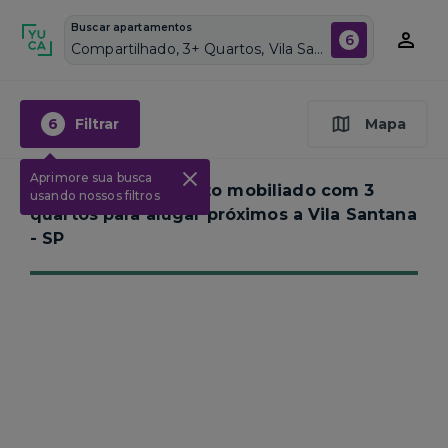
Buscar apartamentos
6
Compartilhado, 3+ Quartos, Vila Santana, Vagas de garagem: Sim, Mobiliado, Piscina
6
Filtrar
Mapa
Aprimore sua busca
Nenhum apartamento mobiliado com 3
usando nossos filtros
quartos para alugar próximos a
Vila Santana
- SP