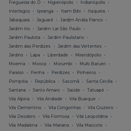
Freguesia do Ó
Higienópolis
Indianópolis
Interlagos
Ipiranga
Itaim Bibi
Itaquera
Jabaquara
Jaguaré
Jardim Anália Franco
Jardim Iris
Jardim Lar São Paulo
Jardim Paulista
Jardim Paulistano
Jardim das Perdizes
Jardim das Vertentes
Jardins
Lapa
Liberdade
Mirandópolis
Moema
Mooca
Morumbi
Multi Barueri
Paraíso
Penha
Perdizes
Pinheiros
Pompéia
República
Sacomã
Santa Cecília
Santana
Santo Amaro
Saúde
Tatuapé
Vila Alpina
Vila Andrade
Vila Buarque
Vila Clementino
Vila Congonhas
Vila Cruzeiro
Vila Deodoro
Vila Formosa
Vila Leopoldina
Vila Madalena
Vila Mariana
Vila Mascote