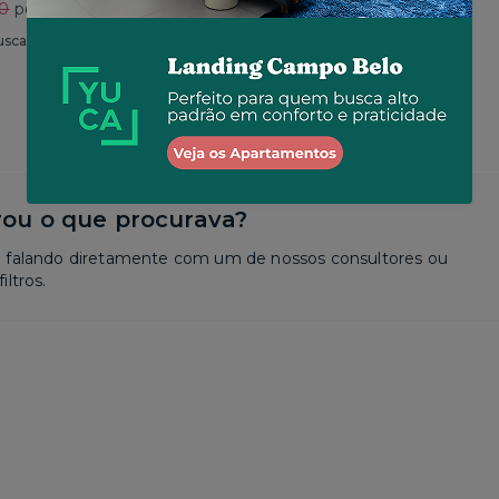
30
por R$ 2.625
Total
R$ 2.650
por R$ 2.573
usca
Similar a sua busca
ou o que procurava?
a falando diretamente com um de nossos consultores ou
iltros.