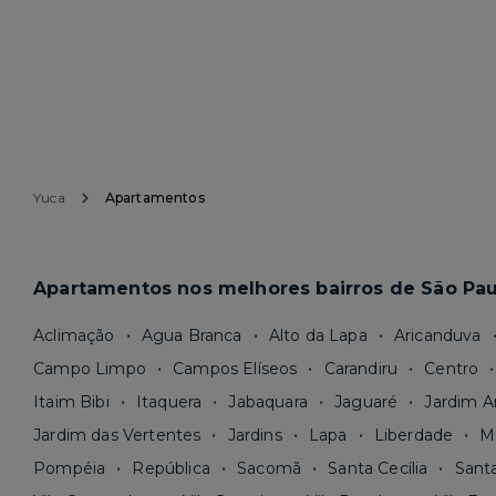
Yuca
Apartamentos
Apartamentos nos melhores bairros de São Pau
Aclimação
Agua Branca
Alto da Lapa
Aricanduva
Campo Limpo
Campos Elíseos
Carandiru
Centro
Itaim Bibi
Itaquera
Jabaquara
Jaguaré
Jardim A
Jardim das Vertentes
Jardins
Lapa
Liberdade
M
Pompéia
República
Sacomã
Santa Cecília
Sant