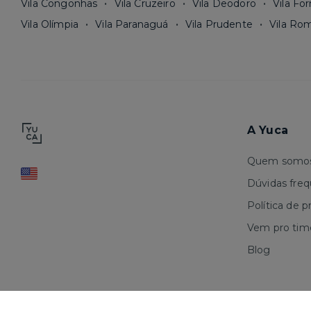
Vila Congonhas
Vila Cruzeiro
Vila Deodoro
Vila Fo
Vila Olímpia
Vila Paranaguá
Vila Prudente
Vila Ro
A Yuca
Quem somo
Dúvidas fre
Política de p
Vem pro tim
Blog