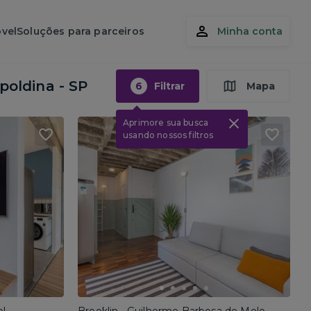
vel
Soluções para parceiros
Minha conta
poldina - SP
6
Filtrar
Mapa
Aprimore sua busca
usando nossos filtros