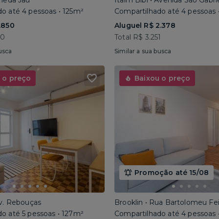
ameda Jaú
Itaim Bibi • Avenida São Gabri
o até 4 pessoas • 125m²
Compartilhado até 4 pessoas 
.850
Aluguel R$ 2.378
40
Total R$ 3.251
usca
Similar a sua busca
 o preço
Baixou o preço
Promoção até 15/08
Av. Rebouças
Brooklin • Rua Bartolomeu Fe
o até 5 pessoas • 127m²
Compartilhado até 4 pessoas