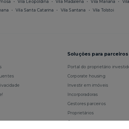
rmosa
Vila Leopoldina
Vila Madalena
Vila Mariana
Vil
mana
Vila Santa Catarina
Vila Santana
Vila Tolstoi
Soluções para parceiros
s
Portal do proprietário investid
quentes
Corporate housing
rivacidade
Investir em imóveis
e!
Incorporadoras
Gestores parceiros
Proprietários
Corretores