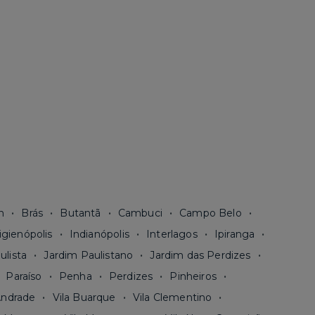
n
Brás
Butantã
Cambuci
Campo Belo
igienópolis
Indianópolis
Interlagos
Ipiranga
ulista
Jardim Paulistano
Jardim das Perdizes
Paraíso
Penha
Perdizes
Pinheiros
Andrade
Vila Buarque
Vila Clementino