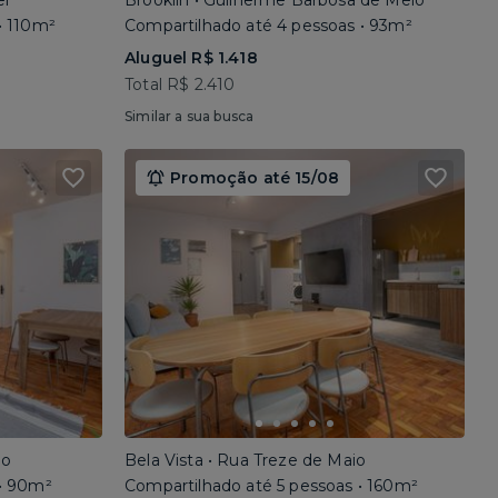
el
Brooklin • Guilherme Barbosa de Melo
• 110m²
Compartilhado até 4 pessoas • 93m²
Aluguel R$ 1.418
Total R$ 2.410
Similar a sua busca
Promoção até 15/08
io
Bela Vista • Rua Treze de Maio
 • 90m²
Compartilhado até 5 pessoas • 160m²