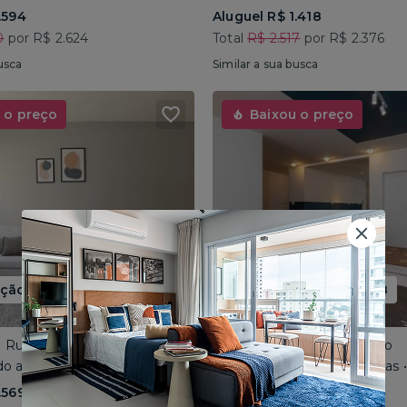
.594
Aluguel R$ 1.418
0
por R$ 2.624
Total
R$ 2.517
por R$ 2.376
usca
Similar a sua busca
 o preço
Baixou o preço
ão até 15/08
Promoção até 15/08
 • Rua José do Patrocínio
Consolação • Av Consolação
o até 4 pessoas • 110m²
Compartilhado até 5 pessoas
.569
Aluguel R$ 1.562