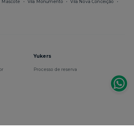
a Mascote
Vila Monumento
Vila Nova Conceição
Yukers
or
Processo de reserva