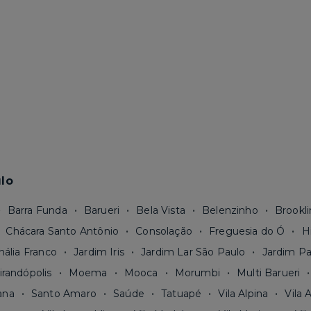
lo
Barra Funda
Barueri
Bela Vista
Belenzinho
Brookli
Chácara Santo Antônio
Consolação
Freguesia do Ó
H
nália Franco
Jardim Iris
Jardim Lar São Paulo
Jardim Pa
irandópolis
Moema
Mooca
Morumbi
Multi Barueri
ana
Santo Amaro
Saúde
Tatuapé
Vila Alpina
Vila 