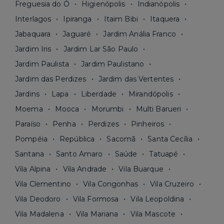
Freguesia do Ó
Higienópolis
Indianópolis
Interlagos
Ipiranga
Itaim Bibi
Itaquera
Jabaquara
Jaguaré
Jardim Anália Franco
Jardim Iris
Jardim Lar São Paulo
Jardim Paulista
Jardim Paulistano
Jardim das Perdizes
Jardim das Vertentes
Jardins
Lapa
Liberdade
Mirandópolis
Moema
Mooca
Morumbi
Multi Barueri
Paraíso
Penha
Perdizes
Pinheiros
Pompéia
República
Sacomã
Santa Cecília
Santana
Santo Amaro
Saúde
Tatuapé
Vila Alpina
Vila Andrade
Vila Buarque
Vila Clementino
Vila Congonhas
Vila Cruzeiro
Vila Deodoro
Vila Formosa
Vila Leopoldina
Vila Madalena
Vila Mariana
Vila Mascote