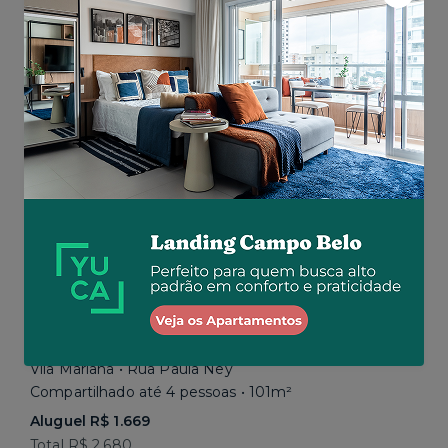
Aluguel R$ 1.777
Total R$ 2.843
Similar a sua busca
Em breve
Vila Mariana • Rua Paula Ney
Compartilhado até 4 pessoas • 101m²
Aluguel R$ 1.669
Total R$ 2.680