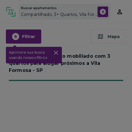
Buscar apartamentos
6
Compartilhado, 3+ Quartos, Vila Formosa, Vagas de garagem: Sim, Mobiliado, Piscina
6
Filtrar
Mapa
Aprimore sua busca
Nenhum apartamento mobiliado com 3
usando nossos filtros
quartos para alugar próximos a
Vila
Formosa - SP