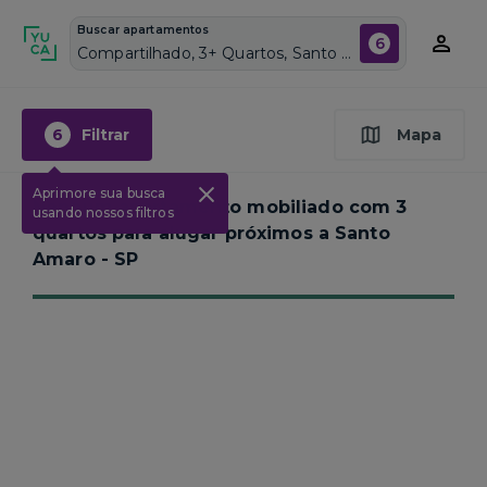
Buscar apartamentos
6
Compartilhado, 3+ Quartos, Santo Amaro, Vagas de garagem: Sim, Mobiliado, Piscina
6
Filtrar
Mapa
Aprimore sua busca
Nenhum apartamento mobiliado com 3
usando nossos filtros
quartos para alugar próximos a
Santo
Amaro - SP