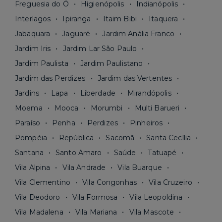
Freguesia do Ó
Higienópolis
Indianópolis
Interlagos
Ipiranga
Itaim Bibi
Itaquera
Jabaquara
Jaguaré
Jardim Anália Franco
Jardim Iris
Jardim Lar São Paulo
Jardim Paulista
Jardim Paulistano
Jardim das Perdizes
Jardim das Vertentes
Jardins
Lapa
Liberdade
Mirandópolis
Moema
Mooca
Morumbi
Multi Barueri
Paraíso
Penha
Perdizes
Pinheiros
Pompéia
República
Sacomã
Santa Cecília
Santana
Santo Amaro
Saúde
Tatuapé
Vila Alpina
Vila Andrade
Vila Buarque
Vila Clementino
Vila Congonhas
Vila Cruzeiro
Vila Deodoro
Vila Formosa
Vila Leopoldina
Vila Madalena
Vila Mariana
Vila Mascote