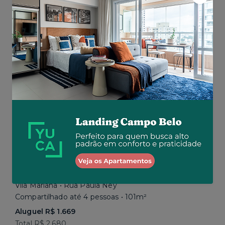
Aluguel R$ 1.777
Total R$ 2.843
Similar a sua busca
Em breve
Vila Mariana • Rua Paula Ney
Compartilhado até 4 pessoas • 101m²
Aluguel R$ 1.669
Total R$ 2.680