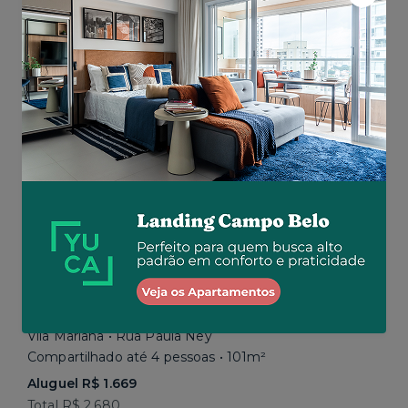
Aluguel R$ 1.777
Total R$ 2.843
Similar a sua busca
Em breve
Vila Mariana • Rua Paula Ney
Compartilhado até 4 pessoas • 101m²
Aluguel R$ 1.669
Total R$ 2.680