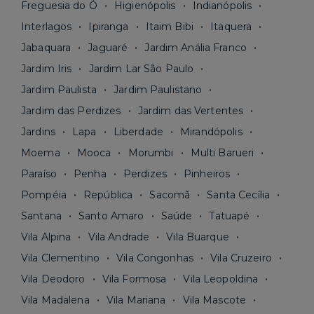
Freguesia do Ó
Higienópolis
Indianópolis
Interlagos
Ipiranga
Itaim Bibi
Itaquera
Jabaquara
Jaguaré
Jardim Anália Franco
Jardim Iris
Jardim Lar São Paulo
Jardim Paulista
Jardim Paulistano
Jardim das Perdizes
Jardim das Vertentes
Jardins
Lapa
Liberdade
Mirandópolis
Moema
Mooca
Morumbi
Multi Barueri
Paraíso
Penha
Perdizes
Pinheiros
Pompéia
República
Sacomã
Santa Cecília
Santana
Santo Amaro
Saúde
Tatuapé
Vila Alpina
Vila Andrade
Vila Buarque
Vila Clementino
Vila Congonhas
Vila Cruzeiro
Vila Deodoro
Vila Formosa
Vila Leopoldina
Vila Madalena
Vila Mariana
Vila Mascote