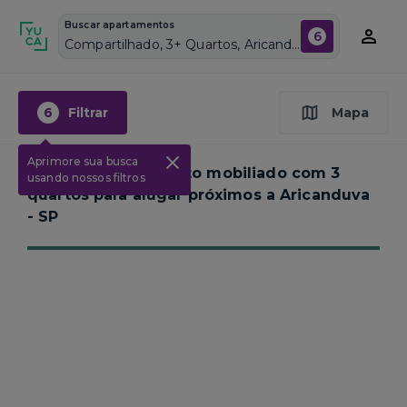
Buscar apartamentos
6
Compartilhado, 3+ Quartos, Aricanduva, Vagas de garagem: Sim, Mobiliado, Piscina
6
Filtrar
Mapa
Aprimore sua busca
Nenhum apartamento mobiliado com 3
usando nossos filtros
quartos para alugar próximos a
Aricanduva
- SP