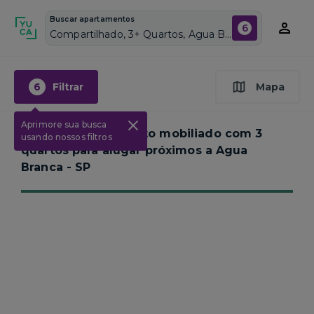
Buscar apartamentos
6
Compartilhado, 3+ Quartos, Agua Branca, Vagas de garagem: Sim, Mobiliado, Piscina
6
Filtrar
Mapa
Aprimore sua busca
Nenhum apartamento mobiliado com 3
usando nossos filtros
quartos para alugar próximos a
Agua
Branca - SP