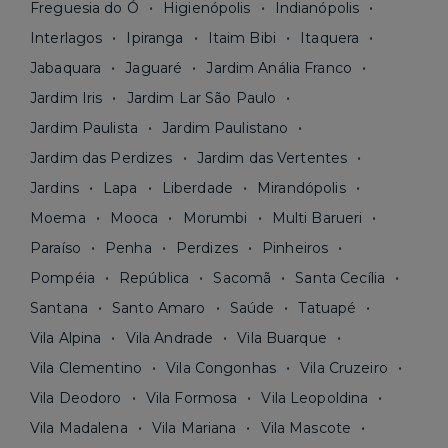
Freguesia do Ó
Higienópolis
Indianópolis
Interlagos
Ipiranga
Itaim Bibi
Itaquera
Jabaquara
Jaguaré
Jardim Anália Franco
Jardim Iris
Jardim Lar São Paulo
Jardim Paulista
Jardim Paulistano
Jardim das Perdizes
Jardim das Vertentes
Jardins
Lapa
Liberdade
Mirandópolis
Moema
Mooca
Morumbi
Multi Barueri
Paraíso
Penha
Perdizes
Pinheiros
Pompéia
República
Sacomã
Santa Cecília
Santana
Santo Amaro
Saúde
Tatuapé
Vila Alpina
Vila Andrade
Vila Buarque
Vila Clementino
Vila Congonhas
Vila Cruzeiro
Vila Deodoro
Vila Formosa
Vila Leopoldina
Vila Madalena
Vila Mariana
Vila Mascote