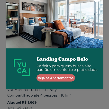
Aluguel R$ 1.777
Total R$ 2.843
Similar a sua busca
Em breve
Vila Mariana • Rua Paula Ney
Compartilhado até 4 pessoas • 101m²
Aluguel R$ 1.669
Total R$ 2.680