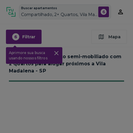
Buscar apartamentos
6
Compartilhado, 2+ Quartos, Vila Madalena, Vagas de garagem: Sim, Semi mobiliado, Piscina
6
Filtrar
Mapa
Aprimore sua busca
Nenhum apartamento semi-mobiliado com
usando nossos filtros
2 quartos para alugar próximos a
Vila
Madalena - SP