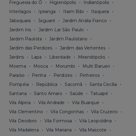
Freguesia do Ó
Higienópolis
Indianópolis
Interlagos
Ipiranga
Itaim Bibi
Itaquera
Jabaquara
Jaguaré
Jardim Anália Franco
Jardim Iris
Jardim Lar São Paulo
Jardim Paulista
Jardim Paulistano
Jardim das Perdizes
Jardim das Vertentes
Jardins
Lapa
Liberdade
Mirandópolis
Moema
Mooca
Morumbi
Multi Barueri
Paraíso
Penha
Perdizes
Pinheiros
Pompéia
República
Sacomã
Santa Cecília
Santana
Santo Amaro
Saúde
Tatuapé
Vila Alpina
Vila Andrade
Vila Buarque
Vila Clementino
Vila Congonhas
Vila Cruzeiro
Vila Deodoro
Vila Formosa
Vila Leopoldina
Vila Madalena
Vila Mariana
Vila Mascote