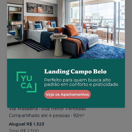
Aluguel R$ 1.777
Total R$ 2.843
Similar a sua busca
Vila Madalena • Rua Heitor Penteado
Compartilhado até 4 pessoas • 92m²
Aluguel R$ 1.323
Total R$ 2.300