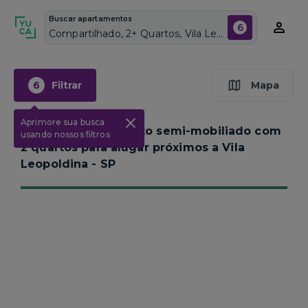
Buscar apartamentos
6
Compartilhado, 2+ Quartos, Vila Leopoldina, Vagas de garagem: Sim, Semi mobiliado, Piscina
6
Filtrar
Mapa
Aprimore sua busca
Nenhum apartamento semi-mobiliado com
usando nossos filtros
2 quartos para alugar próximos a
Vila
Leopoldina - SP