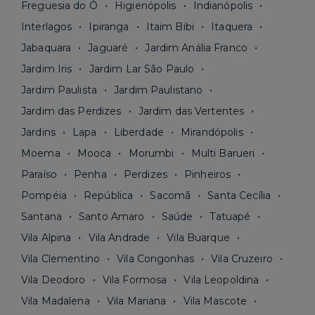
Freguesia do Ó
Higienópolis
Indianópolis
Interlagos
Ipiranga
Itaim Bibi
Itaquera
Jabaquara
Jaguaré
Jardim Anália Franco
Jardim Iris
Jardim Lar São Paulo
Jardim Paulista
Jardim Paulistano
Jardim das Perdizes
Jardim das Vertentes
Jardins
Lapa
Liberdade
Mirandópolis
Moema
Mooca
Morumbi
Multi Barueri
Paraíso
Penha
Perdizes
Pinheiros
Pompéia
República
Sacomã
Santa Cecília
Santana
Santo Amaro
Saúde
Tatuapé
Vila Alpina
Vila Andrade
Vila Buarque
Vila Clementino
Vila Congonhas
Vila Cruzeiro
Vila Deodoro
Vila Formosa
Vila Leopoldina
Vila Madalena
Vila Mariana
Vila Mascote