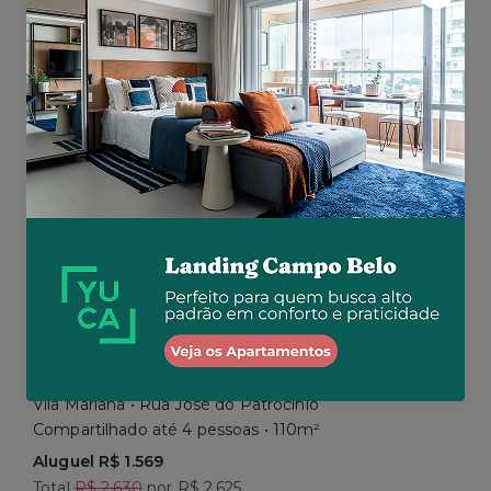
Aluguel R$ 1.669
Total R$ 2.680
Similar a sua busca
Baixou o preço
Promoção até 15/08
Vila Mariana • Rua José do Patrocínio
Compartilhado até 4 pessoas • 110m²
Aluguel R$ 1.569
Total
R$ 2.630
por R$ 2.625