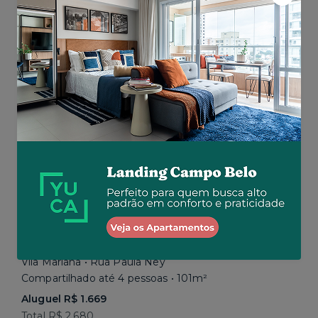
Aluguel R$ 1.777
Total R$ 2.843
Similar a sua busca
Em breve
Vila Mariana • Rua Paula Ney
Compartilhado até 4 pessoas • 101m²
Aluguel R$ 1.669
Total R$ 2.680