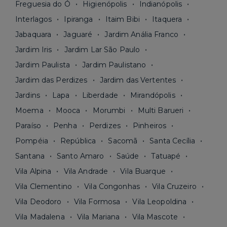
Freguesia do Ó
Higienópolis
Indianópolis
Interlagos
Ipiranga
Itaim Bibi
Itaquera
Jabaquara
Jaguaré
Jardim Anália Franco
Jardim Iris
Jardim Lar São Paulo
Jardim Paulista
Jardim Paulistano
Jardim das Perdizes
Jardim das Vertentes
Jardins
Lapa
Liberdade
Mirandópolis
Moema
Mooca
Morumbi
Multi Barueri
Paraíso
Penha
Perdizes
Pinheiros
Pompéia
República
Sacomã
Santa Cecília
Santana
Santo Amaro
Saúde
Tatuapé
Vila Alpina
Vila Andrade
Vila Buarque
Vila Clementino
Vila Congonhas
Vila Cruzeiro
Vila Deodoro
Vila Formosa
Vila Leopoldina
Vila Madalena
Vila Mariana
Vila Mascote