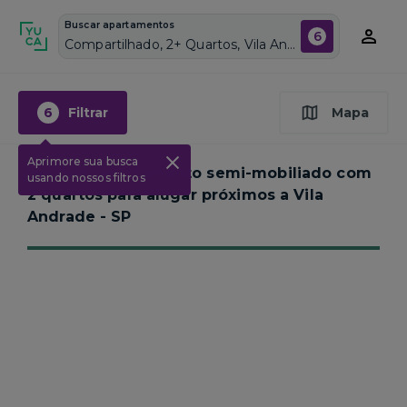
Buscar apartamentos
6
Compartilhado, 2+ Quartos, Vila Andrade, Vagas de garagem: Sim, Semi mobiliado, Piscina
6
Filtrar
Mapa
Aprimore sua busca
Nenhum apartamento semi-mobiliado com
usando nossos filtros
2 quartos para alugar próximos a
Vila
Andrade - SP