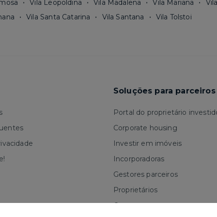
rmosa
Vila Leopoldina
Vila Madalena
Vila Mariana
Vil
mana
Vila Santa Catarina
Vila Santana
Vila Tolstoi
Soluções para parceiros
s
Portal do proprietário investid
quentes
Corporate housing
rivacidade
Investir em imóveis
e!
Incorporadoras
Gestores parceiros
Proprietários
Corretores