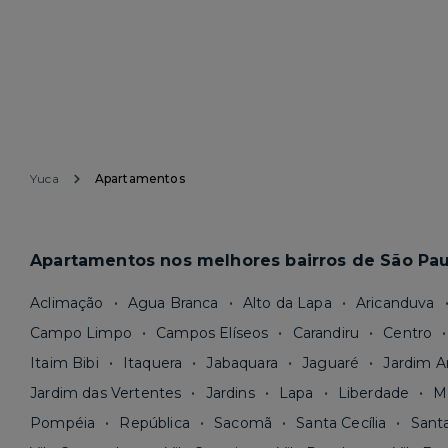
Yuca
Apartamentos
Apartamentos nos melhores bairros de São Pau
Aclimação
Agua Branca
Alto da Lapa
Aricanduva
Campo Limpo
Campos Elíseos
Carandiru
Centro
Itaim Bibi
Itaquera
Jabaquara
Jaguaré
Jardim A
Jardim das Vertentes
Jardins
Lapa
Liberdade
M
Pompéia
República
Sacomã
Santa Cecília
Sant