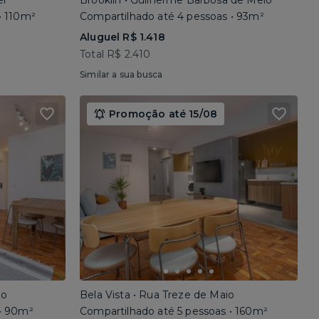
el
Brooklin • Guilherme Barbosa de Melo
• 110m²
Compartilhado até 4 pessoas • 93m²
Aluguel R$ 1.418
Total R$ 2.410
Similar a sua busca
Promoção até 15/08
io
Bela Vista • Rua Treze de Maio
 • 90m²
Compartilhado até 5 pessoas • 160m²