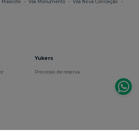
a Mascote
Vila Monumento
Vila Nova Conceição
Yukers
or
Processo de reserva