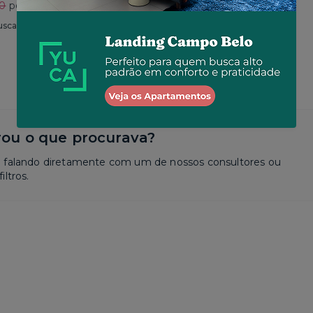
30
por R$ 2.625
Total
R$ 2.650
por R$ 2.573
usca
Similar a sua busca
ou o que procurava?
a falando diretamente com um de nossos consultores ou
iltros.