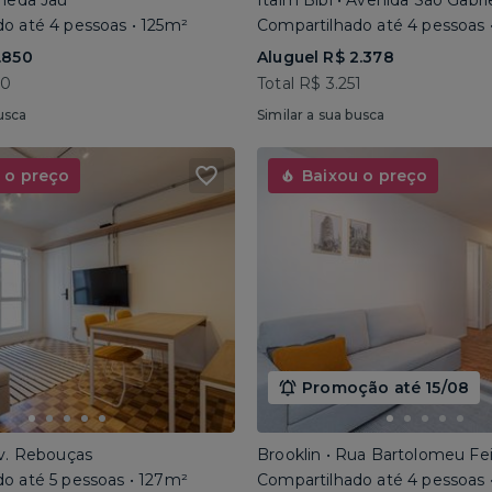
ameda Jaú
Itaim Bibi • Avenida São Gabri
o até 4 pessoas • 125m²
Compartilhado até 4 pessoas 
.850
Aluguel R$ 2.378
40
Total R$ 3.251
usca
Similar a sua busca
 o preço
Baixou o preço
Promoção até 15/08
Av. Rebouças
Brooklin • Rua Bartolomeu Fe
o até 5 pessoas • 127m²
Compartilhado até 4 pessoas