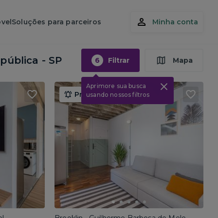
vel
Soluções para parceiros
Minha conta
pública - SP
6
Filtrar
Mapa
Aprimore sua busca
Promoção até 15/08
usando nossos filtros