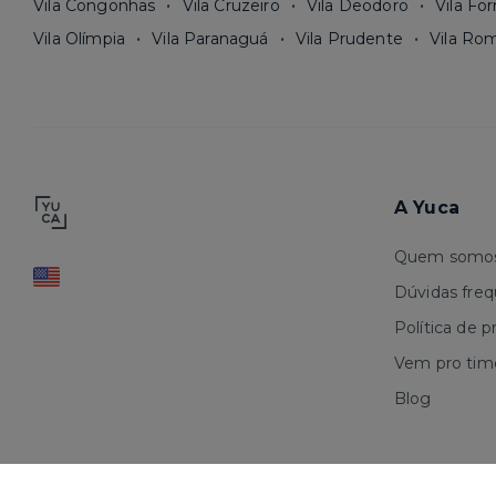
Vila Congonhas
Vila Cruzeiro
Vila Deodoro
Vila Fo
Vila Olímpia
Vila Paranaguá
Vila Prudente
Vila Ro
A Yuca
Quem somo
Dúvidas fre
Política de p
Vem pro tim
Blog