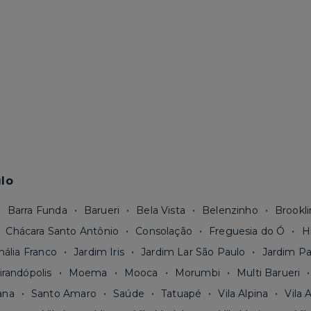
lo
Barra Funda
Barueri
Bela Vista
Belenzinho
Brookli
Chácara Santo Antônio
Consolação
Freguesia do Ó
H
nália Franco
Jardim Iris
Jardim Lar São Paulo
Jardim Pa
irandópolis
Moema
Mooca
Morumbi
Multi Barueri
ana
Santo Amaro
Saúde
Tatuapé
Vila Alpina
Vila 