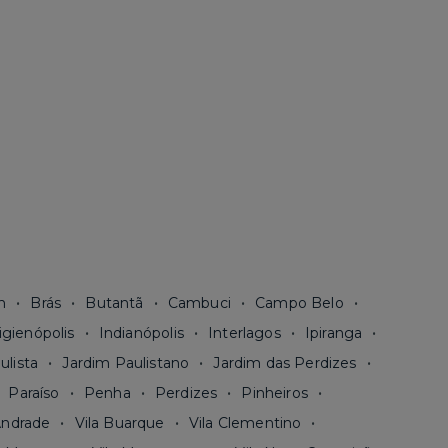
n
Brás
Butantã
Cambuci
Campo Belo
igienópolis
Indianópolis
Interlagos
Ipiranga
ulista
Jardim Paulistano
Jardim das Perdizes
Paraíso
Penha
Perdizes
Pinheiros
Andrade
Vila Buarque
Vila Clementino