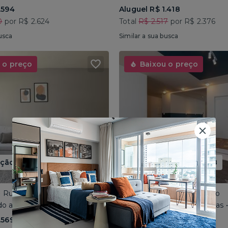
.594
Aluguel R$ 1.418
0
por R$ 2.624
Total
R$ 2.517
por R$ 2.376
usca
Similar a sua busca
 o preço
Baixou o preço
ão até 15/08
Promoção até 15/08
 • Rua José do Patrocínio
Consolação • Av Consolação
o até 4 pessoas • 110m²
Compartilhado até 5 pessoas
.569
Aluguel R$ 1.562