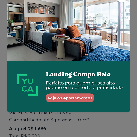
Aluguel R$ 1.777
Total R$ 2.843
Similar a sua busca
Em breve
Vila Mariana • Rua Paula Ney
Compartilhado até 4 pessoas • 101m²
Aluguel R$ 1.669
Total R$ 2.680