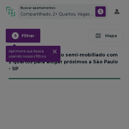
Buscar apartamentos
5
Compartilhado, 2+ Quartos, Vagas de garagem: Sim, Semi mobiliado, Piscina
5
Filtrar
Mapa
Aprimore sua busca
Nenhum apartamento semi-mobiliado com
usando nossos filtros
2 quartos para alugar próximos a
São Paulo
- SP