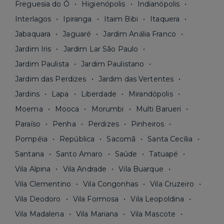
Freguesia do Ó
Higienópolis
Indianópolis
Interlagos
Ipiranga
Itaim Bibi
Itaquera
Jabaquara
Jaguaré
Jardim Anália Franco
Jardim Iris
Jardim Lar São Paulo
Jardim Paulista
Jardim Paulistano
Jardim das Perdizes
Jardim das Vertentes
Jardins
Lapa
Liberdade
Mirandópolis
Moema
Mooca
Morumbi
Multi Barueri
Paraíso
Penha
Perdizes
Pinheiros
Pompéia
República
Sacomã
Santa Cecília
Santana
Santo Amaro
Saúde
Tatuapé
Vila Alpina
Vila Andrade
Vila Buarque
Vila Clementino
Vila Congonhas
Vila Cruzeiro
Vila Deodoro
Vila Formosa
Vila Leopoldina
Vila Madalena
Vila Mariana
Vila Mascote