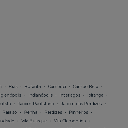
n
Brás
Butantã
Cambuci
Campo Belo
igienópolis
Indianópolis
Interlagos
Ipiranga
ulista
Jardim Paulistano
Jardim das Perdizes
Paraíso
Penha
Perdizes
Pinheiros
Andrade
Vila Buarque
Vila Clementino