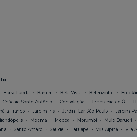
lo
Barra Funda
Barueri
Bela Vista
Belenzinho
Brookli
Chácara Santo Antônio
Consolação
Freguesia do Ó
H
nália Franco
Jardim Iris
Jardim Lar São Paulo
Jardim Pa
irandópolis
Moema
Mooca
Morumbi
Multi Barueri
ana
Santo Amaro
Saúde
Tatuapé
Vila Alpina
Vila 