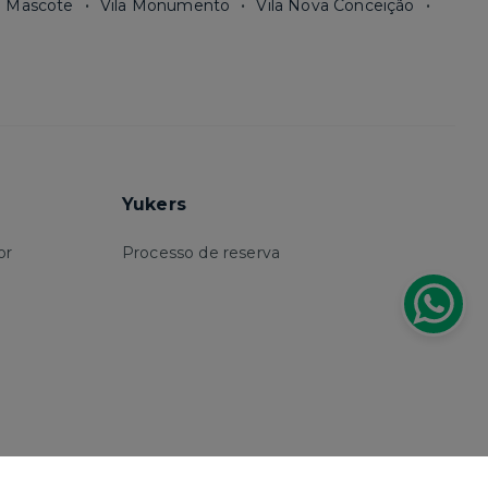
a Mascote
Vila Monumento
Vila Nova Conceição
Yukers
or
Processo de reserva