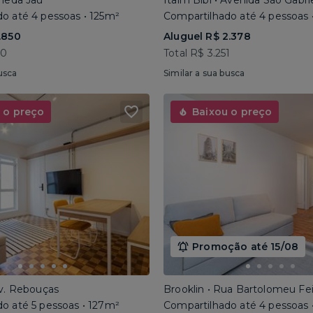
ameda Jaú
Itaim Bibi • Avenida São Gabri
o até 4 pessoas • 125m²
Compartilhado até 4 pessoas 
.850
Aluguel R$ 2.378
40
Total R$ 3.251
usca
Similar a sua busca
 o preço
Baixou o preço
Promoção até 15/08
Av. Rebouças
Brooklin • Rua Bartolomeu Fe
o até 5 pessoas • 127m²
Compartilhado até 4 pessoas