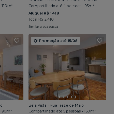
el
Brooklin • Guilherme Barbosa de Melo
• 110m²
Compartilhado até 4 pessoas • 93m²
Aluguel R$ 1.418
Total R$ 2.410
Similar a sua busca
Promoção até 15/08
io
Bela Vista • Rua Treze de Maio
 • 90m²
Compartilhado até 5 pessoas • 160m²