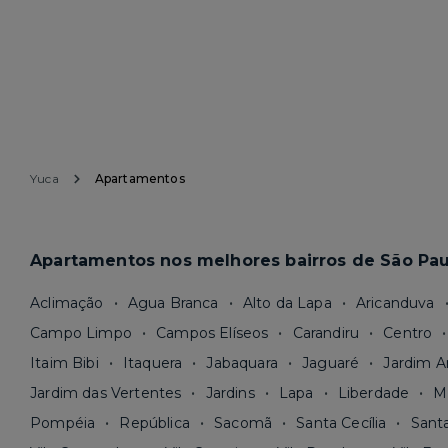
Yuca
Apartamentos
Apartamentos nos melhores bairros de São Pau
Aclimação
Agua Branca
Alto da Lapa
Aricanduva
Campo Limpo
Campos Elíseos
Carandiru
Centro
Itaim Bibi
Itaquera
Jabaquara
Jaguaré
Jardim A
Jardim das Vertentes
Jardins
Lapa
Liberdade
M
Pompéia
República
Sacomã
Santa Cecília
Sant