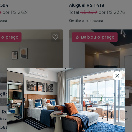
.594
Aluguel R$ 1.418
0
por R$ 2.624
Total
R$ 2.517
por R$ 2.376
usca
Similar a sua busca
 o preço
Baixou o preço
ão até 15/08
Promoção até 15/08
 • Rua José do Patrocínio
Consolação • Av Consolação
o até 4 pessoas • 110m²
Compartilhado até 5 pessoas
.569
Aluguel R$ 1.562