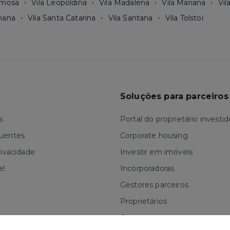
rmosa
Vila Leopoldina
Vila Madalena
Vila Mariana
Vil
mana
Vila Santa Catarina
Vila Santana
Vila Tolstoi
Soluções para parceiros
s
Portal do proprietário investid
quentes
Corporate housing
rivacidade
Investir em imóveis
e!
Incorporadoras
Gestores parceiros
Proprietários
Corretores