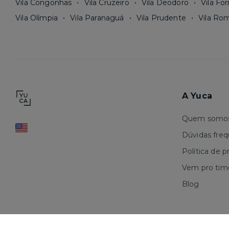
Vila Congonhas
Vila Cruzeiro
Vila Deodoro
Vila Fo
Vila Olímpia
Vila Paranaguá
Vila Prudente
Vila Ro
A Yuca
Quem somo
Dúvidas fre
Política de p
Vem pro tim
Blog