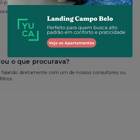
30
por R$ 2.625
Total
R$ 2.650
por R$ 2.573
usca
Similar a sua busca
ou o que procurava?
a falando diretamente com um de nossos consultores ou
iltros.