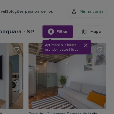
vel
Soluções para parceiros
Minha conta
baquara - SP
6
Filtrar
Mapa
Aprimore sua busca
usando nossos filtros