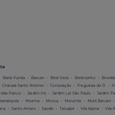
lo
Barra Funda
Barueri
Bela Vista
Belenzinho
Brookli
Chácara Santo Antônio
Consolação
Freguesia do Ó
H
nália Franco
Jardim Iris
Jardim Lar São Paulo
Jardim Pa
irandópolis
Moema
Mooca
Morumbi
Multi Barueri
ana
Santo Amaro
Saúde
Tatuapé
Vila Alpina
Vila 