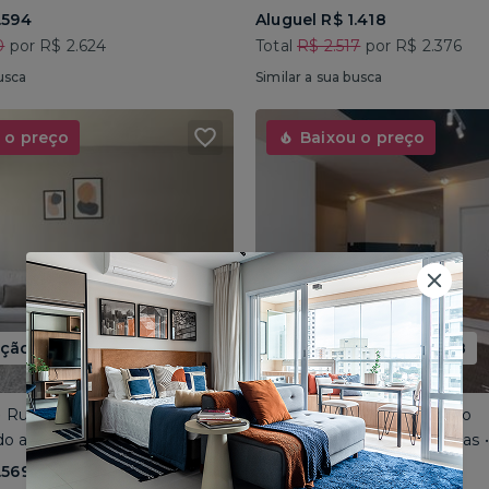
.594
Aluguel R$ 1.418
0
por R$ 2.624
Total
R$ 2.517
por R$ 2.376
usca
Similar a sua busca
 o preço
Baixou o preço
ão até 15/08
Promoção até 15/08
 • Rua José do Patrocínio
Consolação • Av Consolação
o até 4 pessoas • 110m²
Compartilhado até 5 pessoas
.569
Aluguel R$ 1.562