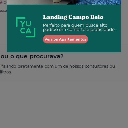
30
por R$ 2.625
Total
R$ 2.650
por R$ 2.573
usca
Similar a sua busca
ou o que procurava?
a falando diretamente com um de nossos consultores ou
iltros.