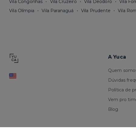
Vila Congonhas
Vila Cruzeiro
Vila Deodoro
Vila Fo
Vila Olímpia
Vila Paranaguá
Vila Prudente
Vila Ro
A Yuca
Quem somo
Dúvidas fre
Política de p
Vem pro tim
Blog