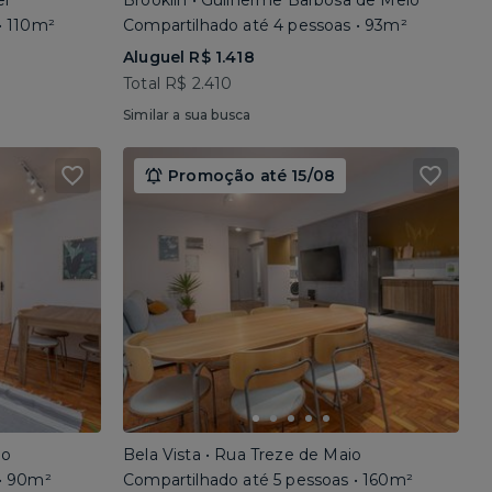
el
Brooklin • Guilherme Barbosa de Melo
• 110m²
Compartilhado até 4 pessoas • 93m²
Aluguel R$ 1.418
Total R$ 2.410
Similar a sua busca
Promoção até 15/08
io
Bela Vista • Rua Treze de Maio
 • 90m²
Compartilhado até 5 pessoas • 160m²