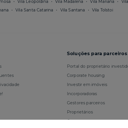
rmosa
Vila Leopoldina
Vila Madalena
Vila Mariana
Vil
mana
Vila Santa Catarina
Vila Santana
Vila Tolstoi
Soluções para parceiros
s
Portal do proprietário investid
quentes
Corporate housing
rivacidade
Investir em imóveis
e!
Incorporadoras
Gestores parceiros
Proprietários
Corretores