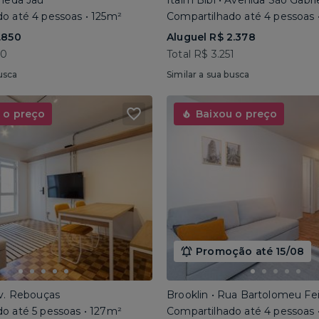
ameda Jaú
Itaim Bibi • Avenida São Gabri
o até 4 pessoas • 125m²
Compartilhado até 4 pessoas 
.850
Aluguel R$ 2.378
40
Total R$ 3.251
usca
Similar a sua busca
 o preço
Baixou o preço
Promoção até 15/08
Av. Rebouças
Brooklin • Rua Bartolomeu Fe
o até 5 pessoas • 127m²
Compartilhado até 4 pessoas