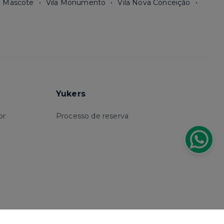
a Mascote
Vila Monumento
Vila Nova Conceição
Yukers
or
Processo de reserva