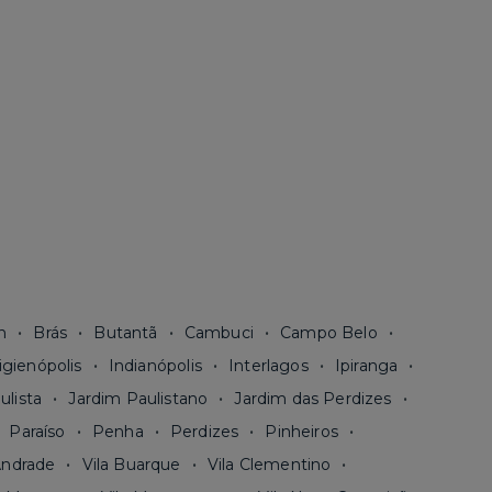
n
Brás
Butantã
Cambuci
Campo Belo
igienópolis
Indianópolis
Interlagos
Ipiranga
ulista
Jardim Paulistano
Jardim das Perdizes
Paraíso
Penha
Perdizes
Pinheiros
Andrade
Vila Buarque
Vila Clementino