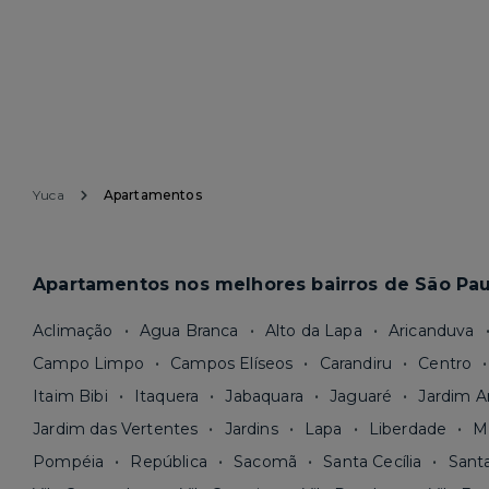
Yuca
Apartamentos
Apartamentos nos melhores bairros de São Pau
Aclimação
Agua Branca
Alto da Lapa
Aricanduva
Campo Limpo
Campos Elíseos
Carandiru
Centro
Itaim Bibi
Itaquera
Jabaquara
Jaguaré
Jardim A
Jardim das Vertentes
Jardins
Lapa
Liberdade
M
Pompéia
República
Sacomã
Santa Cecília
Sant