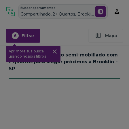
Buscar apartamentos
6
Compartilhado, 2+ Quartos, Brooklin, Vagas de garagem: Sim, Semi mobiliado, Piscina
6
Filtrar
Mapa
Aprimore sua busca
Nenhum apartamento semi-mobiliado com
usando nossos filtros
2 quartos para alugar próximos a
Brooklin -
SP