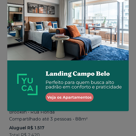
Aluguel R$ 1.777
Total R$ 2.843
Similar a sua busca
Brooklin • Rua Flórida
Compartilhado até 3 pessoas • 88m²
Aluguel R$ 1.517
Total R$ 2.420