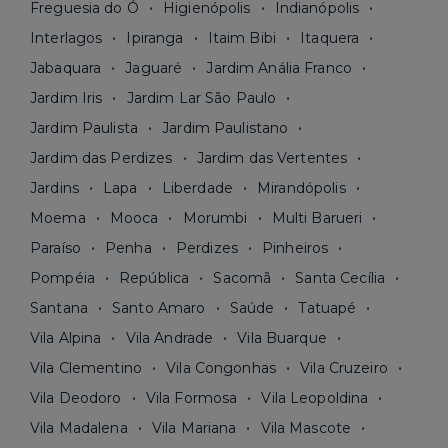
Freguesia do Ó
Higienópolis
Indianópolis
Interlagos
Ipiranga
Itaim Bibi
Itaquera
Jabaquara
Jaguaré
Jardim Anália Franco
Jardim Iris
Jardim Lar São Paulo
Jardim Paulista
Jardim Paulistano
Jardim das Perdizes
Jardim das Vertentes
Jardins
Lapa
Liberdade
Mirandópolis
Moema
Mooca
Morumbi
Multi Barueri
Paraíso
Penha
Perdizes
Pinheiros
Pompéia
República
Sacomã
Santa Cecília
Santana
Santo Amaro
Saúde
Tatuapé
Vila Alpina
Vila Andrade
Vila Buarque
Vila Clementino
Vila Congonhas
Vila Cruzeiro
Vila Deodoro
Vila Formosa
Vila Leopoldina
Vila Madalena
Vila Mariana
Vila Mascote