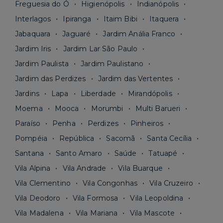
Freguesia do Ó
Higienópolis
Indianópolis
Interlagos
Ipiranga
Itaim Bibi
Itaquera
Jabaquara
Jaguaré
Jardim Anália Franco
Jardim Iris
Jardim Lar São Paulo
Jardim Paulista
Jardim Paulistano
Jardim das Perdizes
Jardim das Vertentes
Jardins
Lapa
Liberdade
Mirandópolis
Moema
Mooca
Morumbi
Multi Barueri
Paraíso
Penha
Perdizes
Pinheiros
Pompéia
República
Sacomã
Santa Cecília
Santana
Santo Amaro
Saúde
Tatuapé
Vila Alpina
Vila Andrade
Vila Buarque
Vila Clementino
Vila Congonhas
Vila Cruzeiro
Vila Deodoro
Vila Formosa
Vila Leopoldina
Vila Madalena
Vila Mariana
Vila Mascote