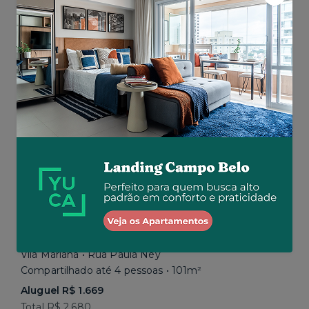
Aluguel R$ 1.777
Total R$ 2.843
Similar a sua busca
Em breve
Vila Mariana • Rua Paula Ney
Compartilhado até 4 pessoas • 101m²
Aluguel R$ 1.669
Total R$ 2.680