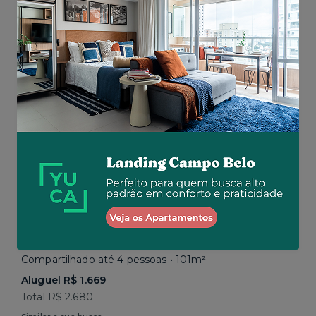
Total R$ 2.843
Similar a sua busca
Em breve
Vila Mariana • Rua Paula Ney
Compartilhado até 4 pessoas • 101m²
Aluguel R$ 1.669
Total R$ 2.680