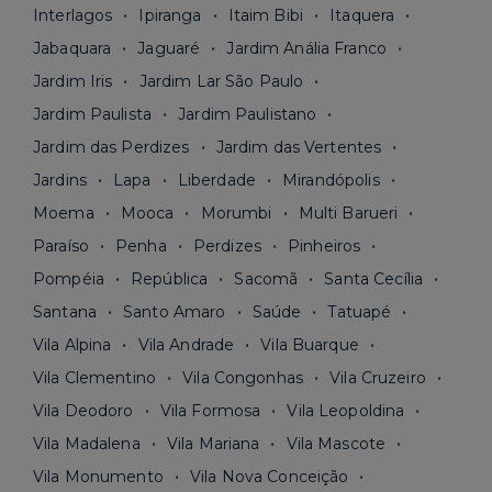
Interlagos
Ipiranga
Itaim Bibi
Itaquera
Jabaquara
Jaguaré
Jardim Anália Franco
Jardim Iris
Jardim Lar São Paulo
Jardim Paulista
Jardim Paulistano
Jardim das Perdizes
Jardim das Vertentes
Jardins
Lapa
Liberdade
Mirandópolis
Moema
Mooca
Morumbi
Multi Barueri
Paraíso
Penha
Perdizes
Pinheiros
Pompéia
República
Sacomã
Santa Cecília
Santana
Santo Amaro
Saúde
Tatuapé
Vila Alpina
Vila Andrade
Vila Buarque
Vila Clementino
Vila Congonhas
Vila Cruzeiro
Vila Deodoro
Vila Formosa
Vila Leopoldina
Vila Madalena
Vila Mariana
Vila Mascote
Vila Monumento
Vila Nova Conceição