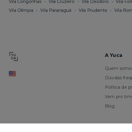
Vila Congonhas
Vila Cruzeiro
Vila Deodoro
Vila Fo
Vila Olímpia
Vila Paranaguá
Vila Prudente
Vila Ro
A Yuca
Quem somo
Dúvidas fre
Política de p
Vem pro tim
Blog