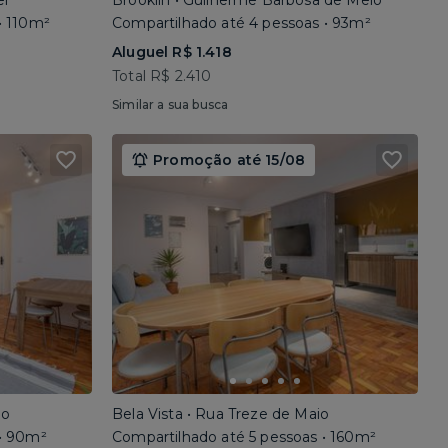
el
Brooklin • Guilherme Barbosa de Melo
• 110m²
Compartilhado até 4 pessoas • 93m²
Aluguel R$ 1.418
Total R$ 2.410
Similar a sua busca
Promoção até 15/08
io
Bela Vista • Rua Treze de Maio
 • 90m²
Compartilhado até 5 pessoas • 160m²