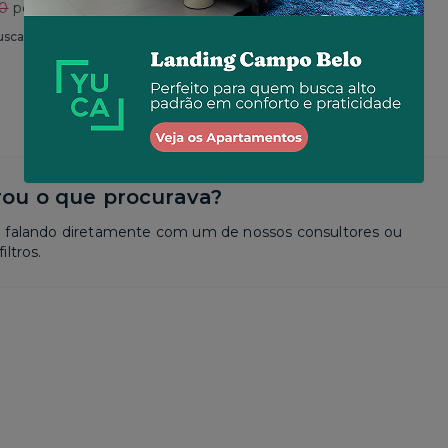
30
por R$ 2.625
Total
R$ 2.650
por R$ 2.573
usca
Similar a sua busca
ou o que procurava?
a falando diretamente com um de nossos consultores ou
iltros.