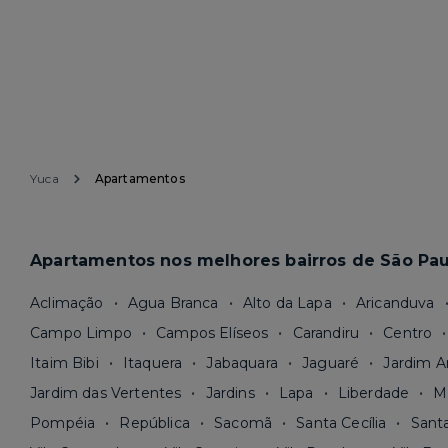
Yuca
Apartamentos
Apartamentos nos melhores bairros de São Pau
Aclimação
Agua Branca
Alto da Lapa
Aricanduva
Campo Limpo
Campos Elíseos
Carandiru
Centro
Itaim Bibi
Itaquera
Jabaquara
Jaguaré
Jardim A
Jardim das Vertentes
Jardins
Lapa
Liberdade
M
Pompéia
República
Sacomã
Santa Cecília
Sant