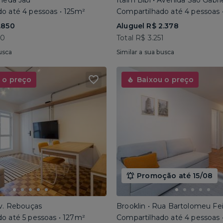
ameda Jaú
Itaim Bibi • Avenida São Gabri
o até 4 pessoas • 125m²
Compartilhado até 4 pessoas 
.850
Aluguel R$ 2.378
40
Total R$ 3.251
usca
Similar a sua busca
 o preço
Baixou o preço
Promoção até 15/08
Av. Rebouças
Brooklin • Rua Bartolomeu Fe
o até 5 pessoas • 127m²
Compartilhado até 4 pessoas