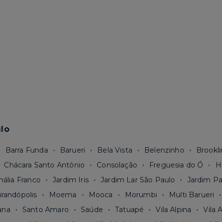
lo
Barra Funda
Barueri
Bela Vista
Belenzinho
Brookli
Chácara Santo Antônio
Consolação
Freguesia do Ó
H
nália Franco
Jardim Iris
Jardim Lar São Paulo
Jardim Pa
irandópolis
Moema
Mooca
Morumbi
Multi Barueri
ana
Santo Amaro
Saúde
Tatuapé
Vila Alpina
Vila 