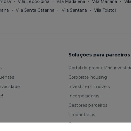
rmosa
Vila Leopoldina
Vila Madalena
Vila Mariana
Vil
mana
Vila Santa Catarina
Vila Santana
Vila Tolstoi
Soluções para parceiros
s
Portal do proprietário investid
quentes
Corporate housing
rivacidade
Investir em imóveis
e!
Incorporadoras
Gestores parceiros
Proprietários
Corretores