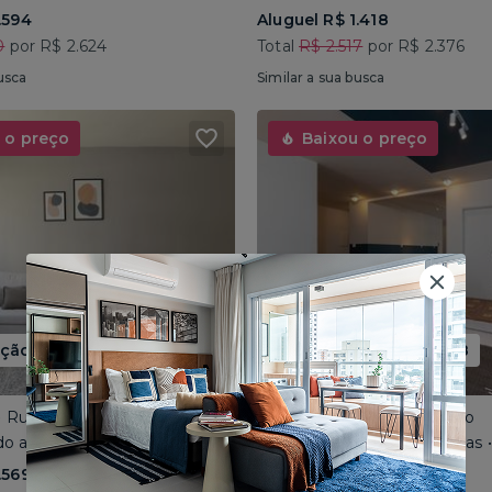
.594
Aluguel R$ 1.418
0
por R$ 2.624
Total
R$ 2.517
por R$ 2.376
usca
Similar a sua busca
 o preço
Baixou o preço
ão até 15/08
Promoção até 15/08
 • Rua José do Patrocínio
Consolação • Av Consolação
o até 4 pessoas • 110m²
Compartilhado até 5 pessoas
.569
Aluguel R$ 1.562