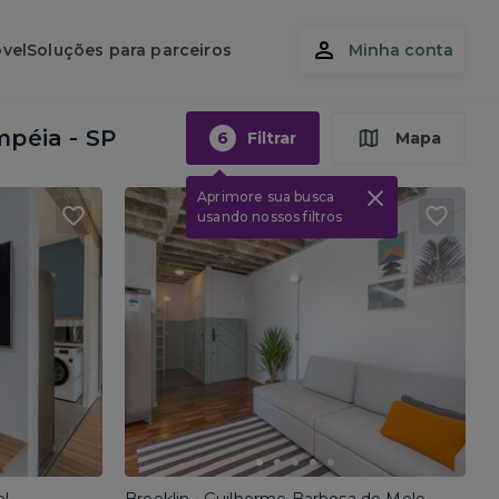
vel
Soluções para parceiros
Minha conta
péia - SP
6
Filtrar
Mapa
Aprimore sua busca
usando nossos filtros