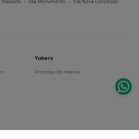
a Mascote
Vila Monumento
Vila Nova Conceição
Yukers
or
Processo de reserva