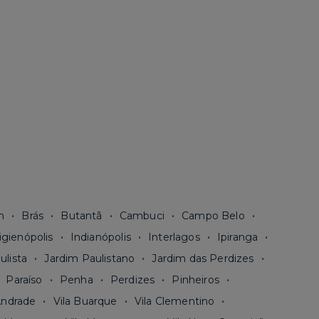
n
Brás
Butantã
Cambuci
Campo Belo
igienópolis
Indianópolis
Interlagos
Ipiranga
ulista
Jardim Paulistano
Jardim das Perdizes
Paraíso
Penha
Perdizes
Pinheiros
Andrade
Vila Buarque
Vila Clementino