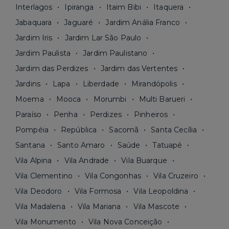
Interlagos
Ipiranga
Itaim Bibi
Itaquera
Jabaquara
Jaguaré
Jardim Anália Franco
Jardim Iris
Jardim Lar São Paulo
Jardim Paulista
Jardim Paulistano
Jardim das Perdizes
Jardim das Vertentes
Jardins
Lapa
Liberdade
Mirandópolis
Moema
Mooca
Morumbi
Multi Barueri
Paraíso
Penha
Perdizes
Pinheiros
Pompéia
República
Sacomã
Santa Cecília
Santana
Santo Amaro
Saúde
Tatuapé
Vila Alpina
Vila Andrade
Vila Buarque
Vila Clementino
Vila Congonhas
Vila Cruzeiro
Vila Deodoro
Vila Formosa
Vila Leopoldina
Vila Madalena
Vila Mariana
Vila Mascote
Vila Monumento
Vila Nova Conceição