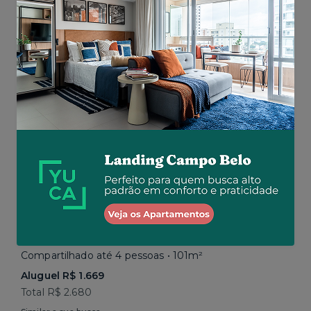
Total R$ 2.843
Similar a sua busca
Em breve
Vila Mariana • Rua Paula Ney
Compartilhado até 4 pessoas • 101m²
Aluguel R$ 1.669
Total R$ 2.680