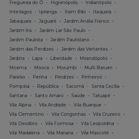
Freguesia do Ó
Higienópolis
Indianópolis
Interlagos
Ipiranga
Itaim Bibi
Itaquera
Jabaquara
Jaguaré
Jardim Anália Franco
Jardim Iris
Jardim Lar São Paulo
Jardim Paulista
Jardim Paulistano
Jardim das Perdizes
Jardim das Vertentes
Jardins
Lapa
Liberdade
Mirandópolis
Moema
Mooca
Morumbi
Multi Barueri
Paraíso
Penha
Perdizes
Pinheiros
Pompéia
República
Sacomã
Santa Cecília
Santana
Santo Amaro
Saúde
Tatuapé
Vila Alpina
Vila Andrade
Vila Buarque
Vila Clementino
Vila Congonhas
Vila Cruzeiro
Vila Deodoro
Vila Formosa
Vila Leopoldina
Vila Madalena
Vila Mariana
Vila Mascote