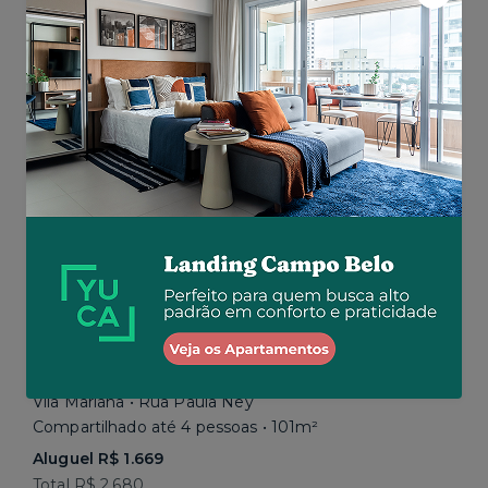
Aluguel R$ 1.777
Total R$ 2.843
Similar a sua busca
Em breve
Vila Mariana • Rua Paula Ney
Compartilhado até 4 pessoas • 101m²
Aluguel R$ 1.669
Total R$ 2.680