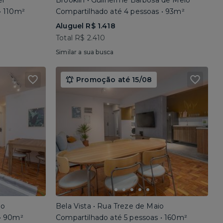
el
Brooklin • Guilherme Barbosa de Melo
• 110m²
Compartilhado até 4 pessoas • 93m²
Aluguel R$ 1.418
Total R$ 2.410
Similar a sua busca
Promoção até 15/08
io
Bela Vista • Rua Treze de Maio
 • 90m²
Compartilhado até 5 pessoas • 160m²