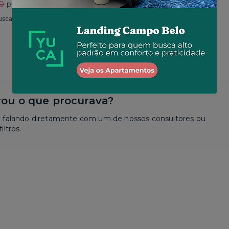
30
por R$ 2.625
Total
R$ 2.650
por R$ 2.573
usca
Similar a sua busca
ou o que procurava?
a falando diretamente com um de nossos consultores ou
iltros.