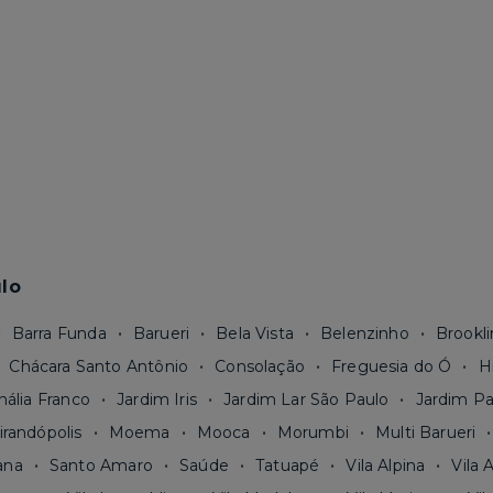
lo
Barra Funda
Barueri
Bela Vista
Belenzinho
Brookli
Chácara Santo Antônio
Consolação
Freguesia do Ó
H
nália Franco
Jardim Iris
Jardim Lar São Paulo
Jardim Pa
irandópolis
Moema
Mooca
Morumbi
Multi Barueri
ana
Santo Amaro
Saúde
Tatuapé
Vila Alpina
Vila 