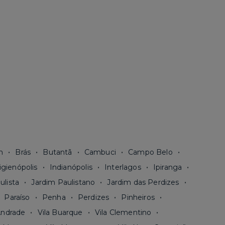
n
Brás
Butantã
Cambuci
Campo Belo
igienópolis
Indianópolis
Interlagos
Ipiranga
ulista
Jardim Paulistano
Jardim das Perdizes
Paraíso
Penha
Perdizes
Pinheiros
Andrade
Vila Buarque
Vila Clementino