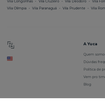
Vila Congonhas
Vila Cruzeiro
Vila Deodoro
Vila Fo
Vila Olímpia
Vila Paranaguá
Vila Prudente
Vila Ro
A Yuca
Quem somo
Dúvidas fre
Política de p
Vem pro tim
Blog