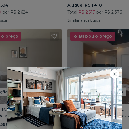
.594
Aluguel R$ 1.418
0
por R$ 2.624
Total
R$ 2.517
por R$ 2.376
usca
Similar a sua busca
 o preço
Baixou o preço
ão até 15/08
Promoção até 15/08
 • Rua José do Patrocínio
Consolação • Av Consolação
o até 4 pessoas • 110m²
Compartilhado até 5 pessoas
.569
Aluguel R$ 1.562