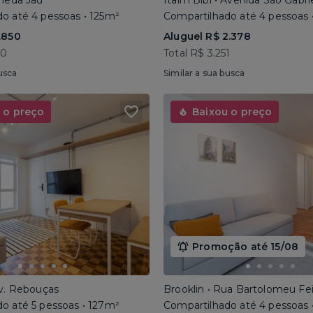
ameda Jaú
Itaim Bibi • Avenida São Gabri
o até 4 pessoas • 125m²
Compartilhado até 4 pessoas 
.850
Aluguel R$ 2.378
40
Total R$ 3.251
usca
Similar a sua busca
 o preço
Baixou o preço
Promoção até 15/08
Av. Rebouças
Brooklin • Rua Bartolomeu Fe
o até 5 pessoas • 127m²
Compartilhado até 4 pessoas