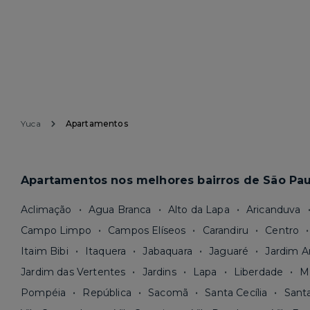
Yuca
Apartamentos
Apartamentos nos melhores bairros de São Pau
Aclimação
Agua Branca
Alto da Lapa
Aricanduva
Campo Limpo
Campos Elíseos
Carandiru
Centro
Itaim Bibi
Itaquera
Jabaquara
Jaguaré
Jardim A
Jardim das Vertentes
Jardins
Lapa
Liberdade
M
Pompéia
República
Sacomã
Santa Cecília
Sant