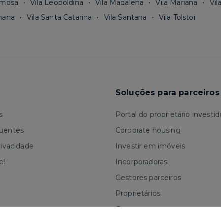
rmosa
Vila Leopoldina
Vila Madalena
Vila Mariana
Vil
mana
Vila Santa Catarina
Vila Santana
Vila Tolstoi
Soluções para parceiros
s
Portal do proprietário investid
quentes
Corporate housing
rivacidade
Investir em imóveis
e!
Incorporadoras
Gestores parceiros
Proprietários
Corretores