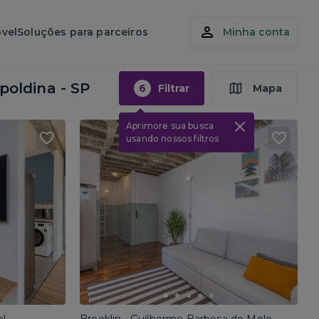
vel
Soluções para parceiros
Minha conta
poldina - SP
6
Filtrar
Mapa
Aprimore sua busca
usando nossos filtros