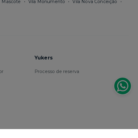
a Mascote
Vila Monumento
Vila Nova Conceição
Yukers
or
Processo de reserva