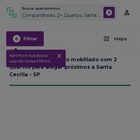
Buscar apartamentos
6
Compartilhado, 2+ Quartos, Santa Cecília, Vagas de garagem: Sim, Mobiliado, Piscina
6
Filtrar
Mapa
Aprimore sua busca
Nenhum apartamento mobiliado com 2
usando nossos filtros
quartos para alugar próximos a
Santa
Cecília - SP