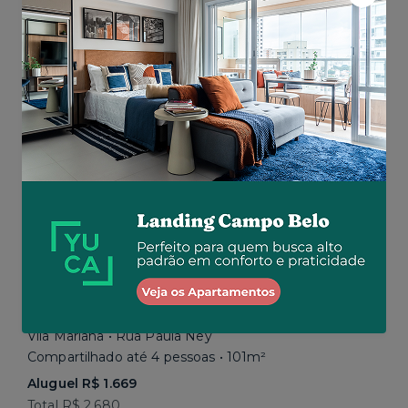
Aluguel R$ 1.777
Total R$ 2.843
Similar a sua busca
Em breve
Vila Mariana • Rua Paula Ney
Compartilhado até 4 pessoas • 101m²
Aluguel R$ 1.669
Total R$ 2.680