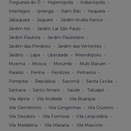
Freguesia do Ó
Higienópolis
Indianópolis
Interlagos
Ipiranga
Itaim Bibi
Itaquera
Jabaquara
Jaguaré
Jardim Anália Franco
Jardim Iris
Jardim Lar São Paulo
Jardim Paulista
Jardim Paulistano
Jardim das Perdizes
Jardim das Vertentes
Jardins
Lapa
Liberdade
Mirandópolis
Moema
Mooca
Morumbi
Multi Barueri
Paraíso
Penha
Perdizes
Pinheiros
Pompéia
República
Sacomã
Santa Cecília
Santana
Santo Amaro
Saúde
Tatuapé
Vila Alpina
Vila Andrade
Vila Buarque
Vila Clementino
Vila Congonhas
Vila Cruzeiro
Vila Deodoro
Vila Formosa
Vila Leopoldina
Vila Madalena
Vila Mariana
Vila Mascote