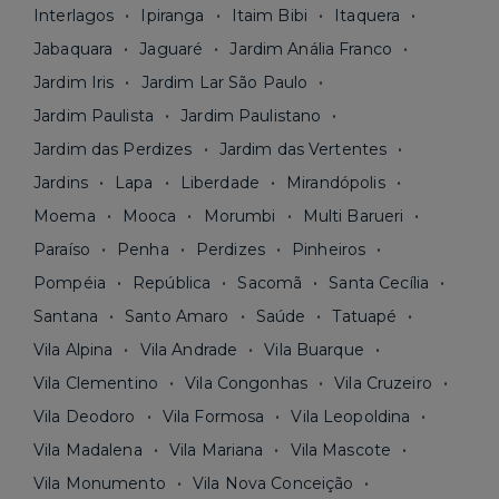
Interlagos
Ipiranga
Itaim Bibi
Itaquera
Jabaquara
Jaguaré
Jardim Anália Franco
Jardim Iris
Jardim Lar São Paulo
Jardim Paulista
Jardim Paulistano
Jardim das Perdizes
Jardim das Vertentes
Jardins
Lapa
Liberdade
Mirandópolis
Moema
Mooca
Morumbi
Multi Barueri
Paraíso
Penha
Perdizes
Pinheiros
Pompéia
República
Sacomã
Santa Cecília
Santana
Santo Amaro
Saúde
Tatuapé
Vila Alpina
Vila Andrade
Vila Buarque
Vila Clementino
Vila Congonhas
Vila Cruzeiro
Vila Deodoro
Vila Formosa
Vila Leopoldina
Vila Madalena
Vila Mariana
Vila Mascote
Vila Monumento
Vila Nova Conceição