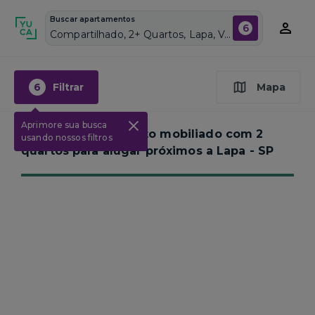
Buscar apartamentos
6
Compartilhado, 2+ Quartos, Lapa, Vagas de garagem: Sim, Mobiliado, Piscina
6
Filtrar
Mapa
Aprimore sua busca
Nenhum apartamento mobiliado com 2
usando nossos filtros
quartos para alugar próximos a
Lapa - SP