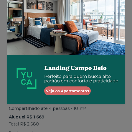
Total R$ 2.843
Similar a sua busca
Em breve
Vila Mariana • Rua Paula Ney
Compartilhado até 4 pessoas • 101m²
Aluguel R$ 1.669
Total R$ 2.680