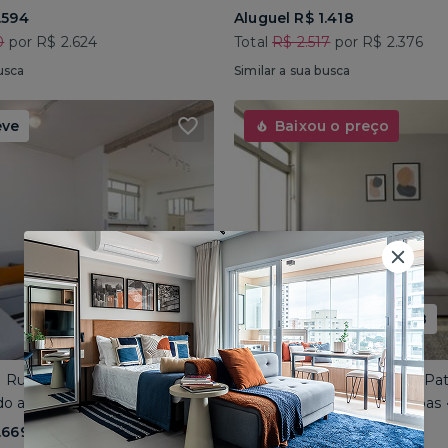
.594
Aluguel R$ 1.418
0
por R$ 2.624
Total
R$ 2.517
por R$ 2.376
usca
Similar a sua busca
eve
Baixou o preço
Promoção até 15/08
 • Rua Paula Ney
Vila Mariana • Rua José do Pat
o até 4 pessoas • 101m²
Compartilhado até 4 pessoas 
.669
Aluguel R$ 1.569