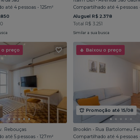
ameda Jaú
Itaim Bibi • Avenida São Gabri
o até 4 pessoas • 125m²
Compartilhado até 4 pessoas 
.850
Aluguel R$ 2.378
40
Total R$ 3.251
usca
Similar a sua busca
 o preço
Baixou o preço
Promoção até 15/08
Av. Rebouças
Brooklin • Rua Bartolomeu Fe
o até 5 pessoas • 127m²
Compartilhado até 4 pessoas