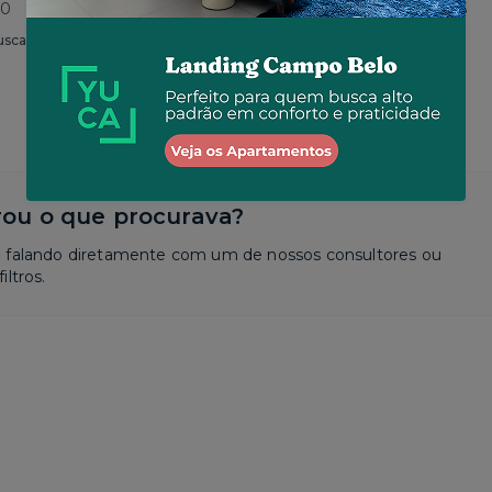
80
Total
R$ 2.630
por R$ 2.625
usca
Similar a sua busca
ou o que procurava?
a falando diretamente com um de nossos consultores ou
iltros.