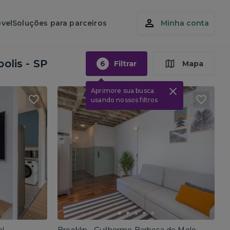
vel
Soluções para parceiros
Minha conta
olis - SP
6
Filtrar
Mapa
Aprimore sua busca
usando nossos filtros