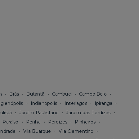
n
Brás
Butantã
Cambuci
Campo Belo
igienópolis
Indianópolis
Interlagos
Ipiranga
ulista
Jardim Paulistano
Jardim das Perdizes
Paraíso
Penha
Perdizes
Pinheiros
Andrade
Vila Buarque
Vila Clementino