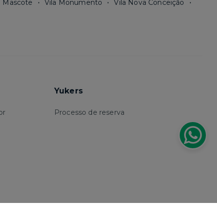
a Mascote
Vila Monumento
Vila Nova Conceição
Yukers
or
Processo de reserva