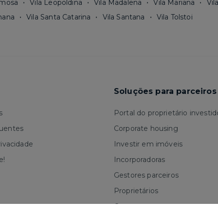
rmosa
Vila Leopoldina
Vila Madalena
Vila Mariana
Vil
mana
Vila Santa Catarina
Vila Santana
Vila Tolstoi
Soluções para parceiros
s
Portal do proprietário investid
quentes
Corporate housing
rivacidade
Investir em imóveis
e!
Incorporadoras
Gestores parceiros
Proprietários
Corretores