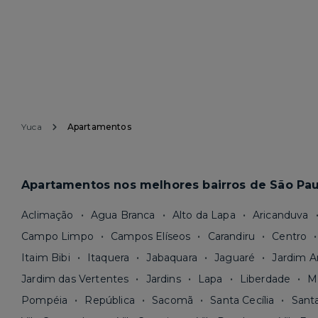
Yuca
Apartamentos
Apartamentos nos melhores bairros de São Pau
Aclimação
Agua Branca
Alto da Lapa
Aricanduva
Campo Limpo
Campos Elíseos
Carandiru
Centro
Itaim Bibi
Itaquera
Jabaquara
Jaguaré
Jardim A
Jardim das Vertentes
Jardins
Lapa
Liberdade
M
Pompéia
República
Sacomã
Santa Cecília
Sant