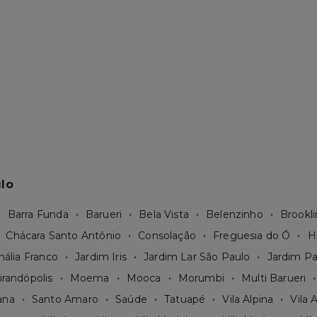
lo
Barra Funda
Barueri
Bela Vista
Belenzinho
Brookli
Chácara Santo Antônio
Consolação
Freguesia do Ó
H
nália Franco
Jardim Iris
Jardim Lar São Paulo
Jardim Pa
irandópolis
Moema
Mooca
Morumbi
Multi Barueri
ana
Santo Amaro
Saúde
Tatuapé
Vila Alpina
Vila 