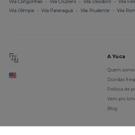
Vila Congonhas
Vila Cruzeiro
Vila Deodoro
Vila Fo
Vila Olímpia
Vila Paranaguá
Vila Prudente
Vila Ro
A Yuca
Quem somo
Dúvidas fre
Política de p
Vem pro tim
Blog