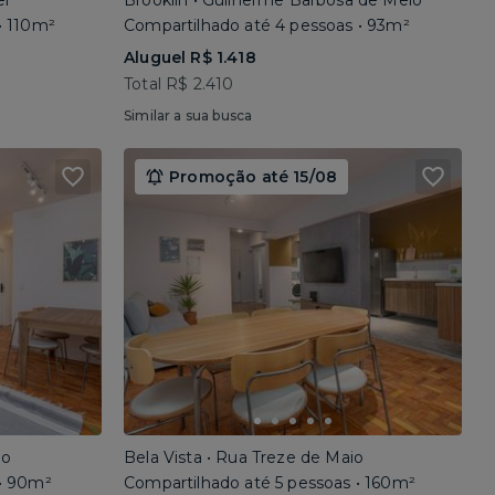
el
Brooklin • Guilherme Barbosa de Melo
• 110m²
Compartilhado até 4 pessoas • 93m²
Aluguel R$ 1.418
Total R$ 2.410
Similar a sua busca
Promoção até 15/08
io
Bela Vista • Rua Treze de Maio
 • 90m²
Compartilhado até 5 pessoas • 160m²