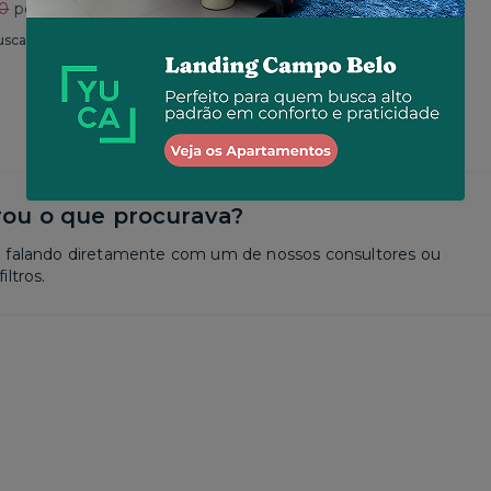
30
por R$ 2.625
Total
R$ 2.650
por R$ 2.573
usca
Similar a sua busca
ou o que procurava?
a falando diretamente com um de nossos consultores ou
iltros.