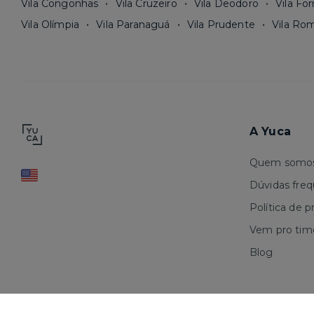
Vila Congonhas
Vila Cruzeiro
Vila Deodoro
Vila Fo
Vila Olímpia
Vila Paranaguá
Vila Prudente
Vila Ro
A Yuca
Quem somo
Dúvidas fre
Política de p
Vem pro tim
Blog