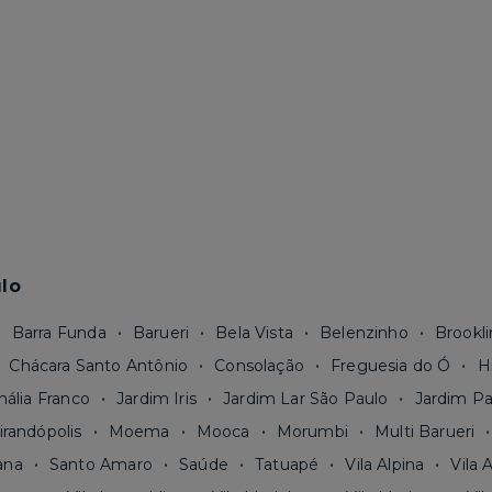
lo
Barra Funda
Barueri
Bela Vista
Belenzinho
Brookli
Chácara Santo Antônio
Consolação
Freguesia do Ó
H
nália Franco
Jardim Iris
Jardim Lar São Paulo
Jardim Pa
irandópolis
Moema
Mooca
Morumbi
Multi Barueri
ana
Santo Amaro
Saúde
Tatuapé
Vila Alpina
Vila 