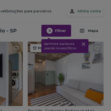
vel
Soluções para parceiros
Minha conta
lo - SP
5
Filtrar
Mapa
Aprimore sua busca
Promoção até 15/08
usando nossos filtros