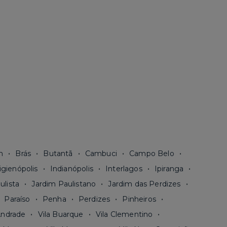
n
Brás
Butantã
Cambuci
Campo Belo
igienópolis
Indianópolis
Interlagos
Ipiranga
ulista
Jardim Paulistano
Jardim das Perdizes
Paraíso
Penha
Perdizes
Pinheiros
Andrade
Vila Buarque
Vila Clementino