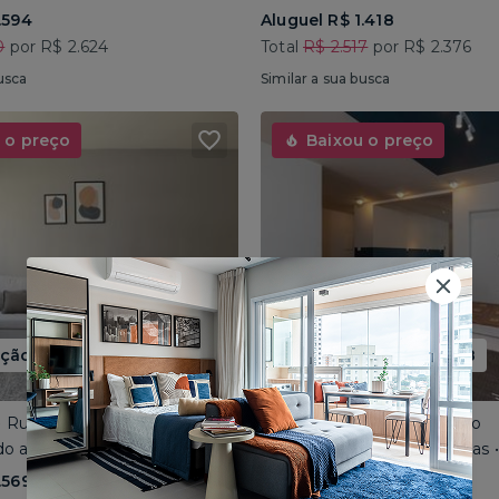
.594
Aluguel R$ 1.418
0
por R$ 2.624
Total
R$ 2.517
por R$ 2.376
usca
Similar a sua busca
 o preço
Baixou o preço
ão até 15/08
Promoção até 15/08
 • Rua José do Patrocínio
Consolação • Av Consolação
o até 4 pessoas • 110m²
Compartilhado até 5 pessoas
.569
Aluguel R$ 1.562