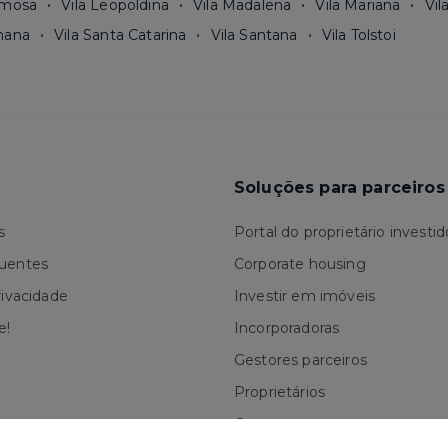
rmosa
Vila Leopoldina
Vila Madalena
Vila Mariana
Vil
mana
Vila Santa Catarina
Vila Santana
Vila Tolstoi
Soluções para parceiros
s
Portal do proprietário investid
quentes
Corporate housing
rivacidade
Investir em imóveis
e!
Incorporadoras
Gestores parceiros
Proprietários
Corretores