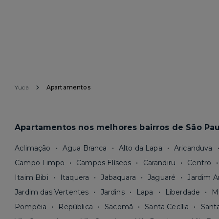
Yuca
Apartamentos
Apartamentos nos melhores bairros de São Pau
Aclimação
Agua Branca
Alto da Lapa
Aricanduva
Campo Limpo
Campos Elíseos
Carandiru
Centro
Itaim Bibi
Itaquera
Jabaquara
Jaguaré
Jardim A
Jardim das Vertentes
Jardins
Lapa
Liberdade
M
Pompéia
República
Sacomã
Santa Cecília
Sant