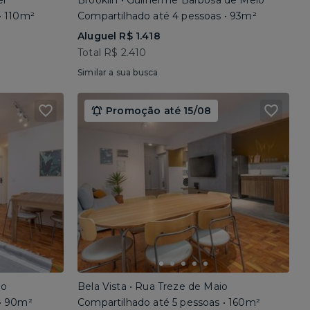
el
Brooklin • Guilherme Barbosa de Melo
• 110m²
Compartilhado até 4 pessoas • 93m²
Aluguel R$ 1.418
Total R$ 2.410
Similar a sua busca
Promoção até 15/08
io
Bela Vista • Rua Treze de Maio
 • 90m²
Compartilhado até 5 pessoas • 160m²