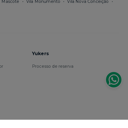
a Mascote
Vila Monumento
Vila Nova Conceição
Yukers
or
Processo de reserva