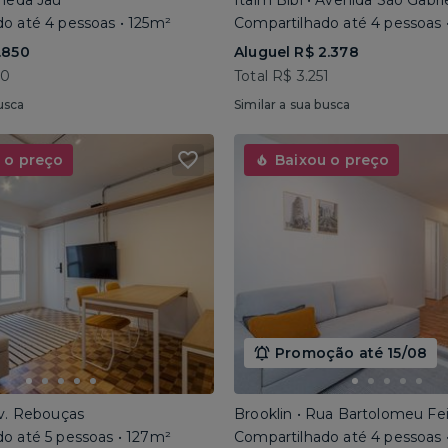
ameda Jaú
Itaim Bibi • Avenida São Gabri
o até 4 pessoas • 125m²
Compartilhado até 4 pessoas 
.850
Aluguel R$ 2.378
40
Total R$ 3.251
usca
Similar a sua busca
 o preço
Baixou o preço
Promoção até 15/08
Av. Rebouças
Brooklin • Rua Bartolomeu Fe
o até 5 pessoas • 127m²
Compartilhado até 4 pessoas