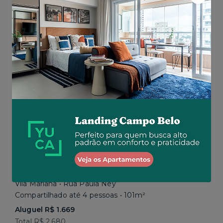
Aluguel R$ 1.777
Total R$ 2.843
Similar a sua busca
Em breve
Vila Mariana • Rua Paula Ney
Compartilhado até 4 pessoas • 101m²
Aluguel R$ 1.669
Total R$ 2.680