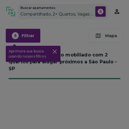
Buscar apartamentos
5
Compartilhado, 2+ Quartos, Vagas de garagem: Sim, Mobiliado, Piscina
5
Filtrar
Mapa
Aprimore sua busca
Nenhum apartamento mobiliado com 2
usando nossos filtros
quartos para alugar próximos a
São Paulo -
SP