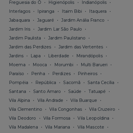
Freguesia do Ó
Higienópolis
Indianópolis
Interlagos
Ipiranga
Itaim Bibi
Itaquera
Jabaquara
Jaguaré
Jardim Anália Franco
Jardim Iris
Jardim Lar São Paulo
Jardim Paulista
Jardim Paulistano
Jardim das Perdizes
Jardim das Vertentes
Jardins
Lapa
Liberdade
Mirandópolis
Moema
Mooca
Morumbi
Multi Barueri
Paraíso
Penha
Perdizes
Pinheiros
Pompéia
República
Sacomã
Santa Cecília
Santana
Santo Amaro
Saúde
Tatuapé
Vila Alpina
Vila Andrade
Vila Buarque
Vila Clementino
Vila Congonhas
Vila Cruzeiro
Vila Deodoro
Vila Formosa
Vila Leopoldina
Vila Madalena
Vila Mariana
Vila Mascote