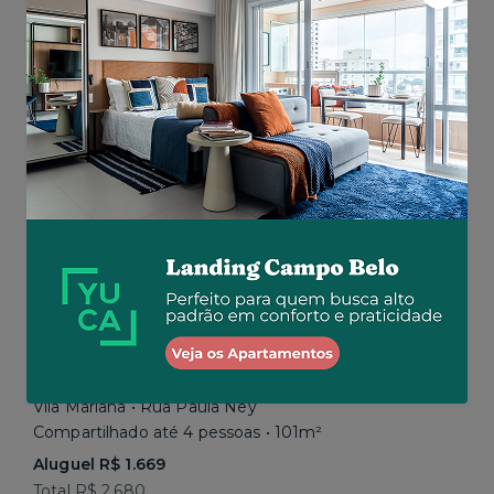
Aluguel R$ 1.777
Total R$ 2.843
Similar a sua busca
Em breve
Vila Mariana • Rua Paula Ney
Compartilhado até 4 pessoas • 101m²
Aluguel R$ 1.669
Total R$ 2.680