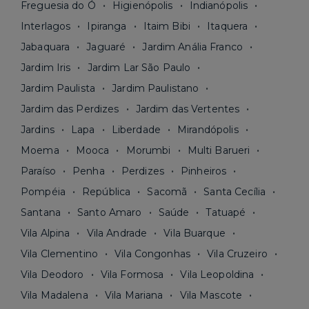
Freguesia do Ó
Higienópolis
Indianópolis
Interlagos
Ipiranga
Itaim Bibi
Itaquera
Jabaquara
Jaguaré
Jardim Anália Franco
Jardim Iris
Jardim Lar São Paulo
Jardim Paulista
Jardim Paulistano
Jardim das Perdizes
Jardim das Vertentes
Jardins
Lapa
Liberdade
Mirandópolis
Moema
Mooca
Morumbi
Multi Barueri
Paraíso
Penha
Perdizes
Pinheiros
Pompéia
República
Sacomã
Santa Cecília
Santana
Santo Amaro
Saúde
Tatuapé
Vila Alpina
Vila Andrade
Vila Buarque
Vila Clementino
Vila Congonhas
Vila Cruzeiro
Vila Deodoro
Vila Formosa
Vila Leopoldina
Vila Madalena
Vila Mariana
Vila Mascote