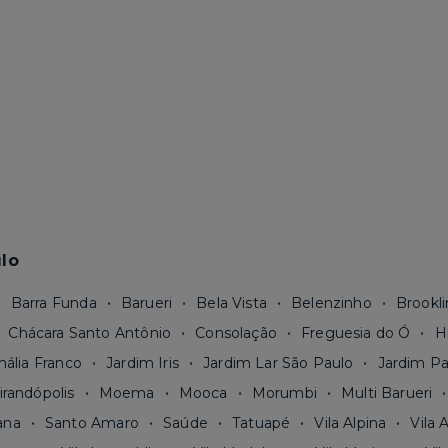
lo
Barra Funda
Barueri
Bela Vista
Belenzinho
Brookli
Chácara Santo Antônio
Consolação
Freguesia do Ó
H
nália Franco
Jardim Iris
Jardim Lar São Paulo
Jardim Pa
irandópolis
Moema
Mooca
Morumbi
Multi Barueri
ana
Santo Amaro
Saúde
Tatuapé
Vila Alpina
Vila 