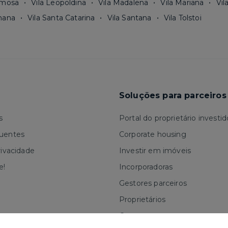
rmosa
Vila Leopoldina
Vila Madalena
Vila Mariana
Vil
mana
Vila Santa Catarina
Vila Santana
Vila Tolstoi
Soluções para parceiros
s
Portal do proprietário investid
quentes
Corporate housing
rivacidade
Investir em imóveis
e!
Incorporadoras
Gestores parceiros
Proprietários
Corretores