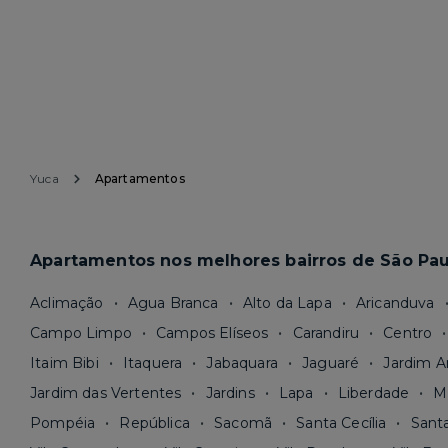
Yuca
Apartamentos
Apartamentos nos melhores bairros de São Pau
Aclimação
Agua Branca
Alto da Lapa
Aricanduva
Campo Limpo
Campos Elíseos
Carandiru
Centro
Itaim Bibi
Itaquera
Jabaquara
Jaguaré
Jardim A
Jardim das Vertentes
Jardins
Lapa
Liberdade
M
Pompéia
República
Sacomã
Santa Cecília
Sant