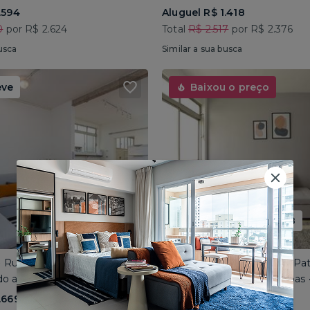
.594
Aluguel R$ 1.418
0
por R$ 2.624
Total
R$ 2.517
por R$ 2.376
usca
Similar a sua busca
eve
Baixou o preço
Promoção até 15/08
 • Rua Paula Ney
Vila Mariana • Rua José do Pat
o até 4 pessoas • 101m²
Compartilhado até 4 pessoas 
.669
Aluguel R$ 1.569