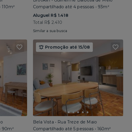
el
Brooklin • Guilherme Barbosa de Melo
• 110m²
Compartilhado até 4 pessoas • 93m²
Aluguel R$ 1.418
Total R$ 2.410
Similar a sua busca
Promoção até 15/08
io
Bela Vista • Rua Treze de Maio
 • 90m²
Compartilhado até 5 pessoas • 160m²