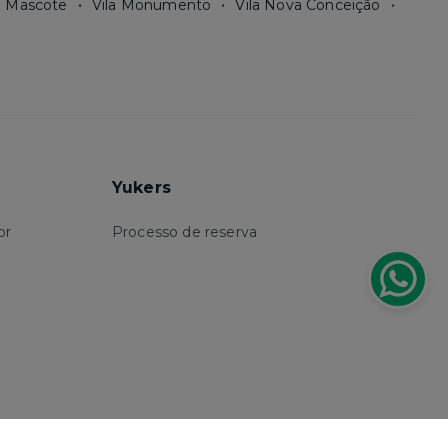
a Mascote
Vila Monumento
Vila Nova Conceição
Yukers
or
Processo de reserva