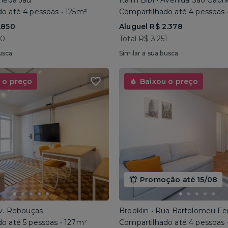
ameda Jaú
Itaim Bibi • Avenida São Gabri
o até 4 pessoas • 125m²
Compartilhado até 4 pessoas 
.850
Aluguel R$ 2.378
40
Total R$ 3.251
usca
Similar a sua busca
 o preço
Baixou o preço
Promoção até 15/08
Av. Rebouças
Brooklin • Rua Bartolomeu Fe
o até 5 pessoas • 127m²
Compartilhado até 4 pessoas