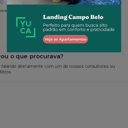
80
Total
R$ 2.630
por R$ 2.625
usca
Similar a sua busca
ou o que procurava?
a falando diretamente com um de nossos consultores ou
iltros.