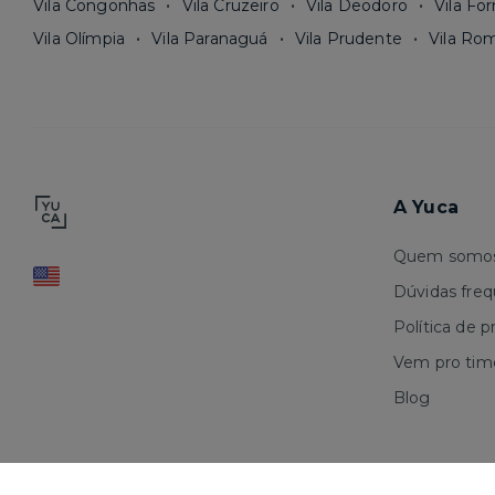
Vila Congonhas
Vila Cruzeiro
Vila Deodoro
Vila Fo
Vila Olímpia
Vila Paranaguá
Vila Prudente
Vila Ro
A Yuca
Quem somo
Dúvidas fre
Política de p
Vem pro tim
Blog