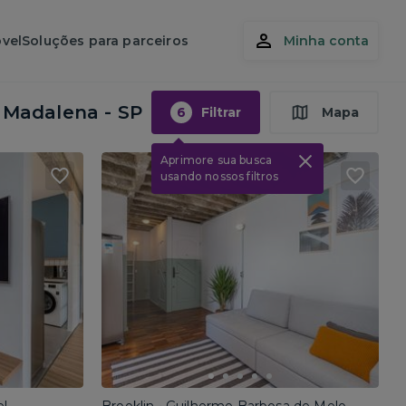
vel
Soluções para parceiros
Minha conta
a Madalena - SP
6
Filtrar
Mapa
Aprimore sua busca
usando nossos filtros