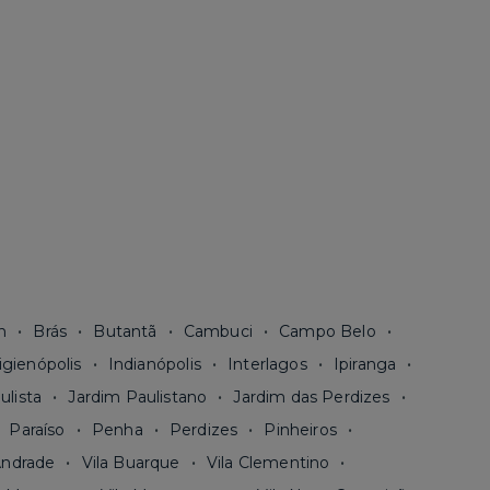
n
Brás
Butantã
Cambuci
Campo Belo
igienópolis
Indianópolis
Interlagos
Ipiranga
ulista
Jardim Paulistano
Jardim das Perdizes
Paraíso
Penha
Perdizes
Pinheiros
Andrade
Vila Buarque
Vila Clementino