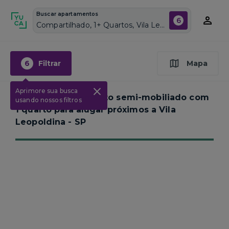
Buscar apartamentos
6
Compartilhado, 1+ Quartos, Vila Leopoldina, Vagas de garagem: Sim, Semi mobiliado, Piscina
6
Filtrar
Mapa
Aprimore sua busca
Nenhum apartamento semi-mobiliado com
usando nossos filtros
1 quarto para alugar próximos a
Vila
Leopoldina - SP