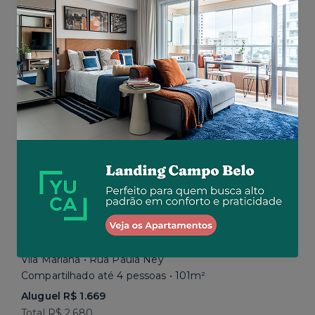
Aluguel R$ 1.777
Total R$ 2.843
Similar a sua busca
Em breve
Vila Mariana • Rua Paula Ney
Compartilhado até 4 pessoas • 101m²
Aluguel R$ 1.669
Total R$ 2.680