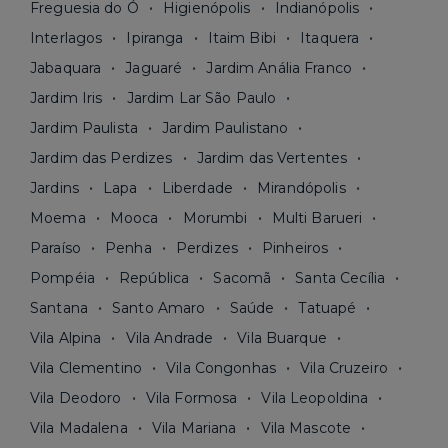
Freguesia do Ó
Higienópolis
Indianópolis
Interlagos
Ipiranga
Itaim Bibi
Itaquera
Jabaquara
Jaguaré
Jardim Anália Franco
Jardim Iris
Jardim Lar São Paulo
Jardim Paulista
Jardim Paulistano
Jardim das Perdizes
Jardim das Vertentes
Jardins
Lapa
Liberdade
Mirandópolis
Moema
Mooca
Morumbi
Multi Barueri
Paraíso
Penha
Perdizes
Pinheiros
Pompéia
República
Sacomã
Santa Cecília
Santana
Santo Amaro
Saúde
Tatuapé
Vila Alpina
Vila Andrade
Vila Buarque
Vila Clementino
Vila Congonhas
Vila Cruzeiro
Vila Deodoro
Vila Formosa
Vila Leopoldina
Vila Madalena
Vila Mariana
Vila Mascote