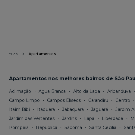
Yuca
Apartamentos
Apartamentos nos melhores bairros de São Pau
Aclimação
Agua Branca
Alto da Lapa
Aricanduva
Campo Limpo
Campos Elíseos
Carandiru
Centro
Itaim Bibi
Itaquera
Jabaquara
Jaguaré
Jardim A
Jardim das Vertentes
Jardins
Lapa
Liberdade
M
Pompéia
República
Sacomã
Santa Cecília
Sant