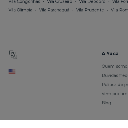
Vila Congonhas
Vila Cruzeiro
Vila Deodoro
Vila Fo
Vila Olímpia
Vila Paranaguá
Vila Prudente
Vila Ro
A Yuca
Quem somo
Dúvidas fre
Política de p
Vem pro tim
Blog