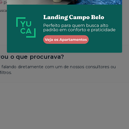
30
por R$ 2.625
Total
R$ 2.650
por R$ 2.573
usca
Similar a sua busca
ou o que procurava?
a falando diretamente com um de nossos consultores ou
iltros.