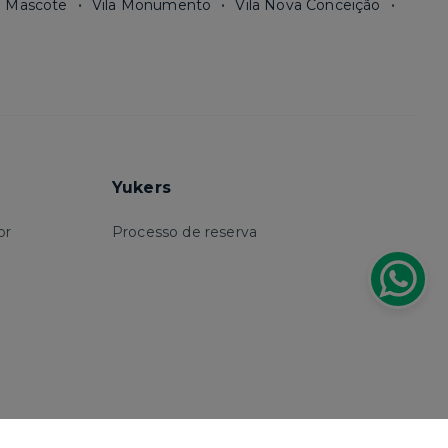
a Mascote
Vila Monumento
Vila Nova Conceição
Yukers
or
Processo de reserva