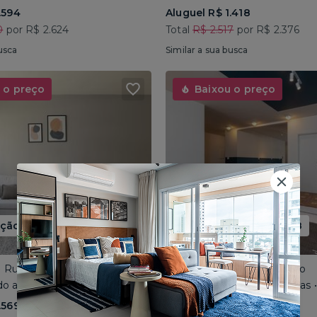
.594
Aluguel R$ 1.418
0
por R$ 2.624
Total
R$ 2.517
por R$ 2.376
usca
Similar a sua busca
 o preço
Baixou o preço
ão até 15/08
Promoção até 15/08
 • Rua José do Patrocínio
Consolação • Av Consolação
o até 4 pessoas • 110m²
Compartilhado até 5 pessoas
.569
Aluguel R$ 1.562