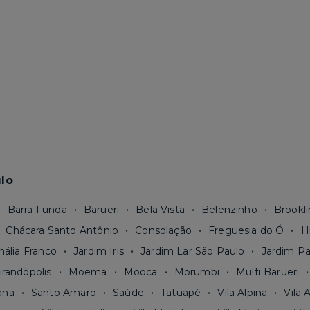
lo
Barra Funda
Barueri
Bela Vista
Belenzinho
Brookli
Chácara Santo Antônio
Consolação
Freguesia do Ó
H
nália Franco
Jardim Iris
Jardim Lar São Paulo
Jardim Pa
irandópolis
Moema
Mooca
Morumbi
Multi Barueri
ana
Santo Amaro
Saúde
Tatuapé
Vila Alpina
Vila 