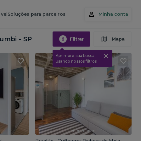
vel
Soluções para parceiros
Minha conta
umbi - SP
6
Filtrar
Mapa
Aprimore sua busca
usando nossos filtros