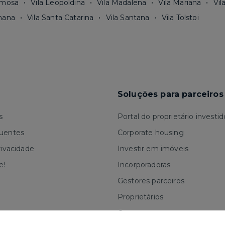
rmosa
Vila Leopoldina
Vila Madalena
Vila Mariana
Vil
mana
Vila Santa Catarina
Vila Santana
Vila Tolstoi
Soluções para parceiros
s
Portal do proprietário investid
quentes
Corporate housing
rivacidade
Investir em imóveis
e!
Incorporadoras
Gestores parceiros
Proprietários
Corretores