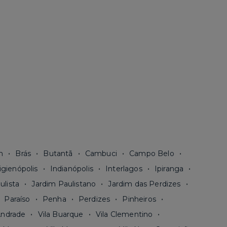
n
Brás
Butantã
Cambuci
Campo Belo
igienópolis
Indianópolis
Interlagos
Ipiranga
ulista
Jardim Paulistano
Jardim das Perdizes
Paraíso
Penha
Perdizes
Pinheiros
Andrade
Vila Buarque
Vila Clementino