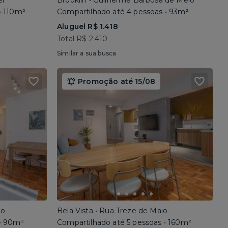
el
Brooklin • Guilherme Barbosa de Melo
• 110m²
Compartilhado até 4 pessoas • 93m²
Aluguel R$ 1.418
Total R$ 2.410
Similar a sua busca
Promoção até 15/08
io
Bela Vista • Rua Treze de Maio
 • 90m²
Compartilhado até 5 pessoas • 160m²