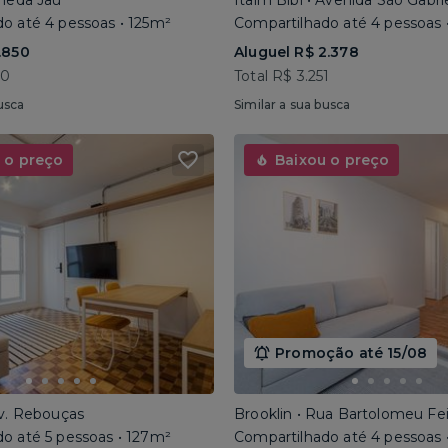
ameda Jaú
Itaim Bibi • Avenida São Gabri
o até 4 pessoas • 125m²
Compartilhado até 4 pessoas 
.850
Aluguel R$ 2.378
40
Total R$ 3.251
usca
Similar a sua busca
 o preço
Baixou o preço
Promoção até 15/08
Av. Rebouças
Brooklin • Rua Bartolomeu Fe
o até 5 pessoas • 127m²
Compartilhado até 4 pessoas