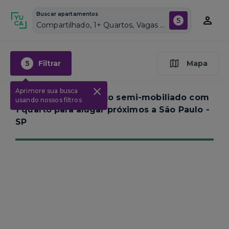
Buscar apartamentos
5
Compartilhado, 1+ Quartos, Vagas de garagem: Sim, Semi mobiliado, Piscina
5
Filtrar
Mapa
Aprimore sua busca
Nenhum apartamento semi-mobiliado com
usando nossos filtros
1 quarto para alugar próximos a
São Paulo -
SP