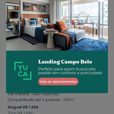
Aluguel R$ 1.777
Total R$ 2.843
Similar a sua busca
Em breve
Vila Mariana • Rua Paula Ney
Compartilhado até 4 pessoas • 101m²
Aluguel R$ 1.669
Total R$ 2.680