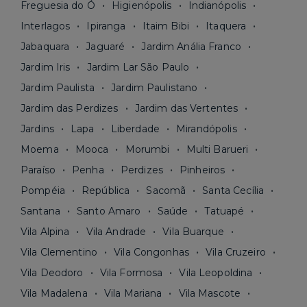
Freguesia do Ó
Higienópolis
Indianópolis
Interlagos
Ipiranga
Itaim Bibi
Itaquera
Jabaquara
Jaguaré
Jardim Anália Franco
Jardim Iris
Jardim Lar São Paulo
Jardim Paulista
Jardim Paulistano
Jardim das Perdizes
Jardim das Vertentes
Jardins
Lapa
Liberdade
Mirandópolis
Moema
Mooca
Morumbi
Multi Barueri
Paraíso
Penha
Perdizes
Pinheiros
Pompéia
República
Sacomã
Santa Cecília
Santana
Santo Amaro
Saúde
Tatuapé
Vila Alpina
Vila Andrade
Vila Buarque
Vila Clementino
Vila Congonhas
Vila Cruzeiro
Vila Deodoro
Vila Formosa
Vila Leopoldina
Vila Madalena
Vila Mariana
Vila Mascote