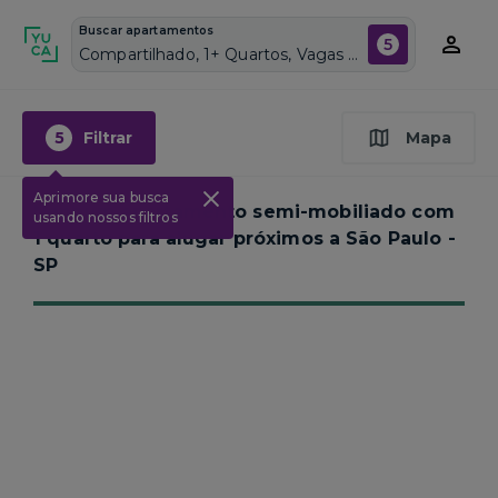
Buscar apartamentos
5
Compartilhado, 1+ Quartos, Vagas de garagem: Sim, Semi mobiliado, Piscina
5
Filtrar
Mapa
Aprimore sua busca
Nenhum apartamento semi-mobiliado com
usando nossos filtros
1 quarto para alugar próximos a
São Paulo -
SP