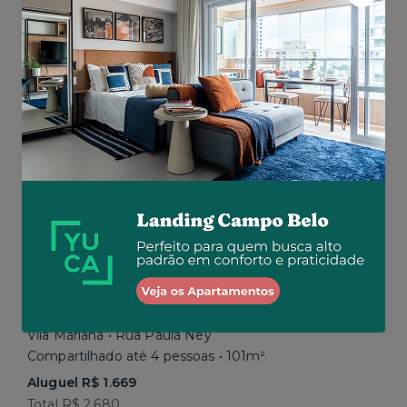
Aluguel R$ 1.777
Total R$ 2.843
Similar a sua busca
Em breve
Vila Mariana • Rua Paula Ney
Compartilhado até 4 pessoas • 101m²
Aluguel R$ 1.669
Total R$ 2.680