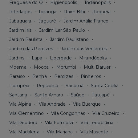
Freguesia do Ó
Higienópolis
Indianópolis
Interlagos
Ipiranga
Itaim Bibi
Itaquera
Jabaquara
Jaguaré
Jardim Anália Franco
Jardim Iris
Jardim Lar São Paulo
Jardim Paulista
Jardim Paulistano
Jardim das Perdizes
Jardim das Vertentes
Jardins
Lapa
Liberdade
Mirandópolis
Moema
Mooca
Morumbi
Multi Barueri
Paraíso
Penha
Perdizes
Pinheiros
Pompéia
República
Sacomã
Santa Cecília
Santana
Santo Amaro
Saúde
Tatuapé
Vila Alpina
Vila Andrade
Vila Buarque
Vila Clementino
Vila Congonhas
Vila Cruzeiro
Vila Deodoro
Vila Formosa
Vila Leopoldina
Vila Madalena
Vila Mariana
Vila Mascote