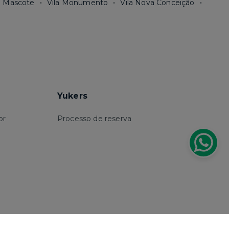
a Mascote
Vila Monumento
Vila Nova Conceição
Yukers
or
Processo de reserva