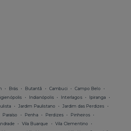
n
Brás
Butantã
Cambuci
Campo Belo
igienópolis
Indianópolis
Interlagos
Ipiranga
ulista
Jardim Paulistano
Jardim das Perdizes
Paraíso
Penha
Perdizes
Pinheiros
Andrade
Vila Buarque
Vila Clementino