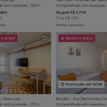
ameda Jaú
Itaim Bibi • Avenida São Gabri
o até 4 pessoas • 125m²
Compartilhado até 4 pessoas 
.850
Aluguel R$ 2.378
40
Total R$ 3.251
usca
Similar a sua busca
 o preço
Baixou o preço
Promoção até 15/08
Av. Rebouças
Brooklin • Rua Bartolomeu Fe
o até 5 pessoas • 127m²
Compartilhado até 4 pessoas