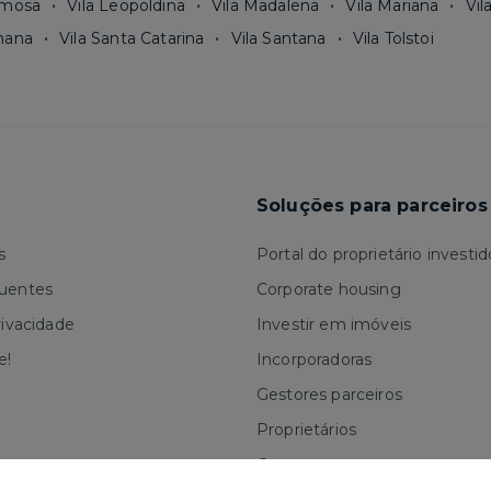
rmosa
Vila Leopoldina
Vila Madalena
Vila Mariana
Vil
mana
Vila Santa Catarina
Vila Santana
Vila Tolstoi
Soluções para parceiros
s
Portal do proprietário investid
quentes
Corporate housing
rivacidade
Investir em imóveis
e!
Incorporadoras
Gestores parceiros
Proprietários
Corretores