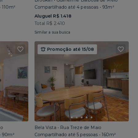
el
Brooklin • Guilherme Barbosa de Melo
• 110m²
Compartilhado até 4 pessoas • 93m²
Aluguel R$ 1.418
Total R$ 2.410
Similar a sua busca
Promoção até 15/08
io
Bela Vista • Rua Treze de Maio
 • 90m²
Compartilhado até 5 pessoas • 160m²