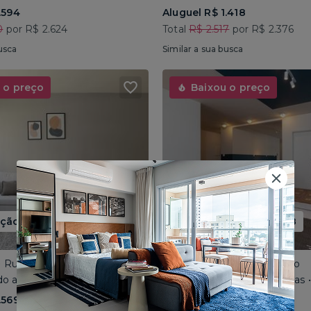
.594
Aluguel R$ 1.418
0
por R$ 2.624
Total
R$ 2.517
por R$ 2.376
usca
Similar a sua busca
 o preço
Baixou o preço
ão até 15/08
Promoção até 15/08
 • Rua José do Patrocínio
Consolação • Av Consolação
o até 4 pessoas • 110m²
Compartilhado até 5 pessoas
.569
Aluguel R$ 1.562