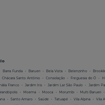
lo
Barra Funda
Barueri
Bela Vista
Belenzinho
Brookli
Chácara Santo Antônio
Consolação
Freguesia do Ó
H
nália Franco
Jardim Iris
Jardim Lar São Paulo
Jardim Pa
irandópolis
Moema
Mooca
Morumbi
Multi Barueri
ana
Santo Amaro
Saúde
Tatuapé
Vila Alpina
Vila 