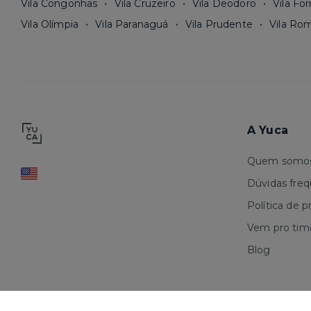
Vila Congonhas
Vila Cruzeiro
Vila Deodoro
Vila Fo
Vila Olímpia
Vila Paranaguá
Vila Prudente
Vila Ro
A Yuca
Quem somo
Dúvidas fre
Política de p
Vem pro tim
Blog