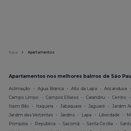
Yuca
Apartamentos
Apartamentos nos melhores bairros de São Pau
Aclimação
Agua Branca
Alto da Lapa
Aricanduva
Campo Limpo
Campos Elíseos
Carandiru
Centro
Itaim Bibi
Itaquera
Jabaquara
Jaguaré
Jardim A
Jardim das Vertentes
Jardins
Lapa
Liberdade
M
Pompéia
República
Sacomã
Santa Cecília
Sant