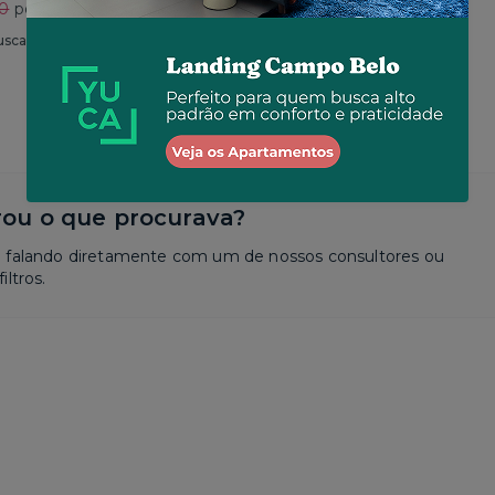
30
por R$ 2.625
Total
R$ 2.650
por R$ 2.573
usca
Similar a sua busca
ou o que procurava?
a falando diretamente com um de nossos consultores ou
iltros.