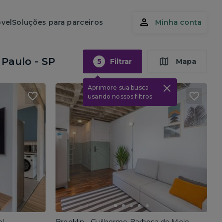
vel
Soluções para parceiros
Minha conta
 Paulo - SP
5
Filtrar
Mapa
Aprimore sua busca
usando nossos filtros