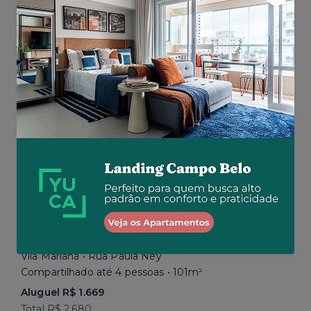
Aluguel R$ 1.777
Total R$ 2.843
Similar a sua busca
Em breve
Vila Mariana • Rua Paula Ney
Compartilhado até 4 pessoas • 101m²
Aluguel R$ 1.669
Total R$ 2.680