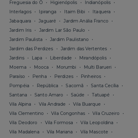
Freguesia do Ó
Higienópolis
Indianópolis
Interlagos
Ipiranga
Itaim Bibi
Itaquera
Jabaquara
Jaguaré
Jardim Anália Franco
Jardim Iris
Jardim Lar São Paulo
Jardim Paulista
Jardim Paulistano
Jardim das Perdizes
Jardim das Vertentes
Jardins
Lapa
Liberdade
Mirandópolis
Moema
Mooca
Morumbi
Multi Barueri
Paraíso
Penha
Perdizes
Pinheiros
Pompéia
República
Sacomã
Santa Cecília
Santana
Santo Amaro
Saúde
Tatuapé
Vila Alpina
Vila Andrade
Vila Buarque
Vila Clementino
Vila Congonhas
Vila Cruzeiro
Vila Deodoro
Vila Formosa
Vila Leopoldina
Vila Madalena
Vila Mariana
Vila Mascote