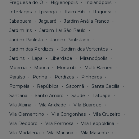
Freguesia do Ó
Higienópolis
Indianópolis
Interlagos
Ipiranga
Itaim Bibi
Itaquera
Jabaquara
Jaguaré
Jardim Anália Franco
Jardim Iris
Jardim Lar São Paulo
Jardim Paulista
Jardim Paulistano
Jardim das Perdizes
Jardim das Vertentes
Jardins
Lapa
Liberdade
Mirandópolis
Moema
Mooca
Morumbi
Multi Barueri
Paraíso
Penha
Perdizes
Pinheiros
Pompéia
República
Sacomã
Santa Cecília
Santana
Santo Amaro
Saúde
Tatuapé
Vila Alpina
Vila Andrade
Vila Buarque
Vila Clementino
Vila Congonhas
Vila Cruzeiro
Vila Deodoro
Vila Formosa
Vila Leopoldina
Vila Madalena
Vila Mariana
Vila Mascote