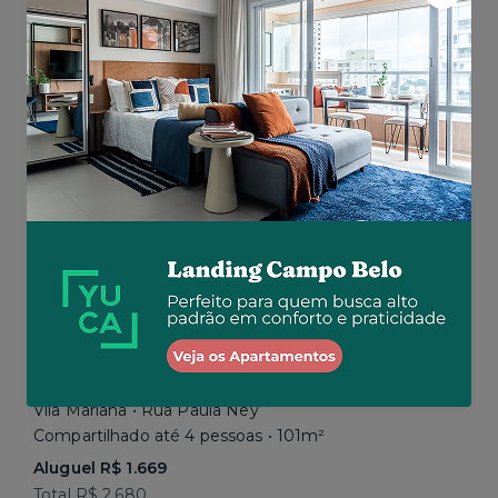
Aluguel R$ 1.777
Total R$ 2.843
Similar a sua busca
Em breve
Vila Mariana • Rua Paula Ney
Compartilhado até 4 pessoas • 101m²
Aluguel R$ 1.669
Total R$ 2.680