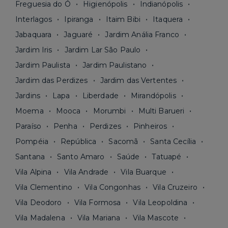
Freguesia do Ó
Higienópolis
Indianópolis
Interlagos
Ipiranga
Itaim Bibi
Itaquera
Jabaquara
Jaguaré
Jardim Anália Franco
Jardim Iris
Jardim Lar São Paulo
Jardim Paulista
Jardim Paulistano
Jardim das Perdizes
Jardim das Vertentes
Jardins
Lapa
Liberdade
Mirandópolis
Moema
Mooca
Morumbi
Multi Barueri
Paraíso
Penha
Perdizes
Pinheiros
Pompéia
República
Sacomã
Santa Cecília
Santana
Santo Amaro
Saúde
Tatuapé
Vila Alpina
Vila Andrade
Vila Buarque
Vila Clementino
Vila Congonhas
Vila Cruzeiro
Vila Deodoro
Vila Formosa
Vila Leopoldina
Vila Madalena
Vila Mariana
Vila Mascote