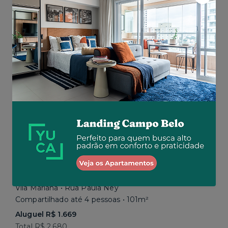
Aluguel R$ 1.777
Total R$ 2.843
Similar a sua busca
Em breve
Vila Mariana • Rua Paula Ney
Compartilhado até 4 pessoas • 101m²
Aluguel R$ 1.669
Total R$ 2.680