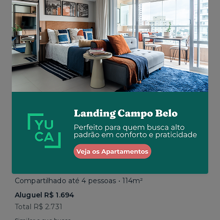
Total R$ 2.843
Similar a sua busca
Paraíso • Avenida Paulista
Compartilhado até 4 pessoas • 114m²
Aluguel R$ 1.694
Total R$ 2.731