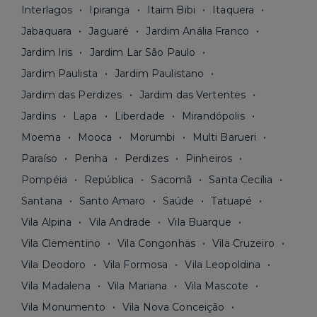
Interlagos
Ipiranga
Itaim Bibi
Itaquera
Jabaquara
Jaguaré
Jardim Anália Franco
Jardim Iris
Jardim Lar São Paulo
Jardim Paulista
Jardim Paulistano
Jardim das Perdizes
Jardim das Vertentes
Jardins
Lapa
Liberdade
Mirandópolis
Moema
Mooca
Morumbi
Multi Barueri
Paraíso
Penha
Perdizes
Pinheiros
Pompéia
República
Sacomã
Santa Cecília
Santana
Santo Amaro
Saúde
Tatuapé
Vila Alpina
Vila Andrade
Vila Buarque
Vila Clementino
Vila Congonhas
Vila Cruzeiro
Vila Deodoro
Vila Formosa
Vila Leopoldina
Vila Madalena
Vila Mariana
Vila Mascote
Vila Monumento
Vila Nova Conceição