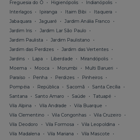
Freguesia do Ó
Higienópolis
Indianópolis
Interlagos
Ipiranga
Itaim Bibi
Itaquera
Jabaquara
Jaguaré
Jardim Anália Franco
Jardim Iris
Jardim Lar São Paulo
Jardim Paulista
Jardim Paulistano
Jardim das Perdizes
Jardim das Vertentes
Jardins
Lapa
Liberdade
Mirandópolis
Moema
Mooca
Morumbi
Multi Barueri
Paraíso
Penha
Perdizes
Pinheiros
Pompéia
República
Sacomã
Santa Cecília
Santana
Santo Amaro
Saúde
Tatuapé
Vila Alpina
Vila Andrade
Vila Buarque
Vila Clementino
Vila Congonhas
Vila Cruzeiro
Vila Deodoro
Vila Formosa
Vila Leopoldina
Vila Madalena
Vila Mariana
Vila Mascote