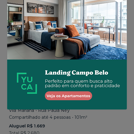
Aluguel R$ 1.777
Total R$ 2.843
Similar a sua busca
Em breve
Vila Mariana • Rua Paula Ney
Compartilhado até 4 pessoas • 101m²
Aluguel R$ 1.669
Total R$ 2.680