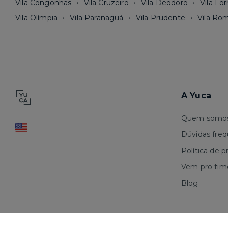
Vila Congonhas
Vila Cruzeiro
Vila Deodoro
Vila Fo
Vila Olímpia
Vila Paranaguá
Vila Prudente
Vila Ro
A Yuca
Quem somo
Dúvidas fre
Política de p
Vem pro tim
Blog