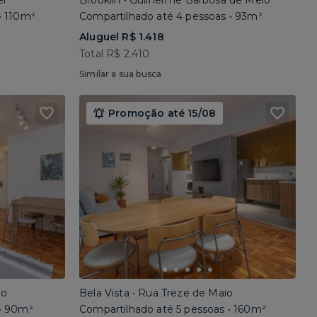
el
Brooklin • Guilherme Barbosa de Melo
• 110m²
Compartilhado até 4 pessoas • 93m²
Aluguel R$ 1.418
Total R$ 2.410
Similar a sua busca
Promoção até 15/08
io
Bela Vista • Rua Treze de Maio
 • 90m²
Compartilhado até 5 pessoas • 160m²