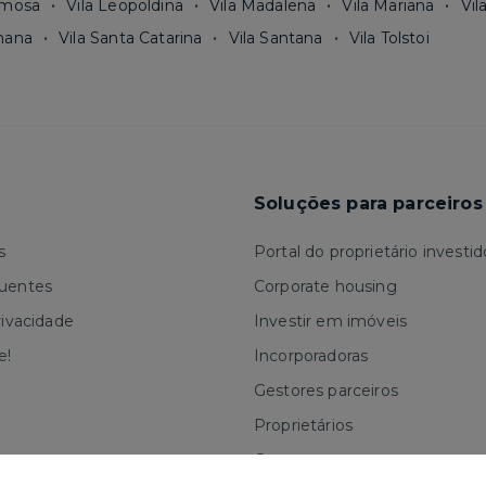
rmosa
Vila Leopoldina
Vila Madalena
Vila Mariana
Vil
mana
Vila Santa Catarina
Vila Santana
Vila Tolstoi
Soluções para parceiros
s
Portal do proprietário investid
quentes
Corporate housing
rivacidade
Investir em imóveis
e!
Incorporadoras
Gestores parceiros
Proprietários
Corretores