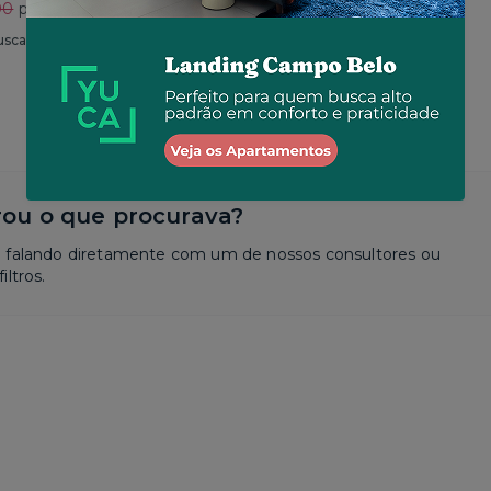
00
por R$ 2.400
Total R$ 2.550
usca
Similar a sua busca
ou o que procurava?
a falando diretamente com um de nossos consultores ou
iltros.