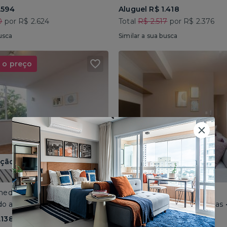
.594
Aluguel R$ 1.418
0
por R$ 2.624
Total
R$ 2.517
por R$ 2.376
usca
Similar a sua busca
 o preço
ão até 15/08
ameda Gabriel Monteiro da Silva
Jardins • Alameda Santos
o até 6 pessoas • 190m²
Compartilhado até 6 pessoas 
.138
Aluguel R$ 1.447