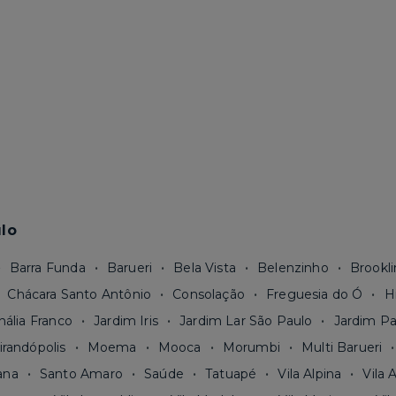
lo
Barra Funda
Barueri
Bela Vista
Belenzinho
Brookli
Chácara Santo Antônio
Consolação
Freguesia do Ó
H
nália Franco
Jardim Iris
Jardim Lar São Paulo
Jardim Pa
irandópolis
Moema
Mooca
Morumbi
Multi Barueri
ana
Santo Amaro
Saúde
Tatuapé
Vila Alpina
Vila 