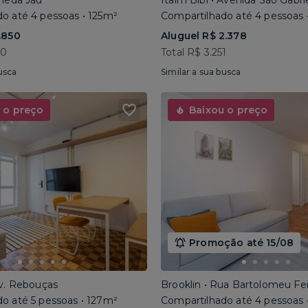
ameda Jaú
Itaim Bibi • Avenida São Gabri
o até 4 pessoas • 125m²
Compartilhado até 4 pessoas 
.850
Aluguel R$ 2.378
40
Total R$ 3.251
usca
Similar a sua busca
 o preço
Baixou o preço
Promoção até 15/08
Av. Rebouças
Brooklin • Rua Bartolomeu Fe
o até 5 pessoas • 127m²
Compartilhado até 4 pessoas