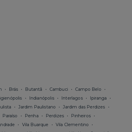
n
Brás
Butantã
Cambuci
Campo Belo
igienópolis
Indianópolis
Interlagos
Ipiranga
ulista
Jardim Paulistano
Jardim das Perdizes
Paraíso
Penha
Perdizes
Pinheiros
Andrade
Vila Buarque
Vila Clementino