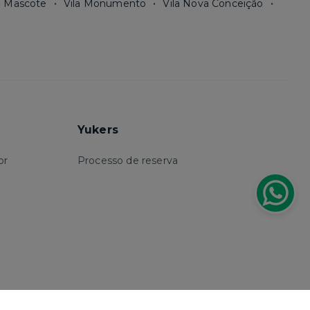
a Mascote
Vila Monumento
Vila Nova Conceição
Yukers
or
Processo de reserva