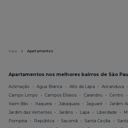
Yuca
Apartamentos
Apartamentos nos melhores bairros de São Pau
Aclimação
Agua Branca
Alto da Lapa
Aricanduva
Campo Limpo
Campos Elíseos
Carandiru
Centro
Itaim Bibi
Itaquera
Jabaquara
Jaguaré
Jardim A
Jardim das Vertentes
Jardins
Lapa
Liberdade
M
Pompéia
República
Sacomã
Santa Cecília
Sant