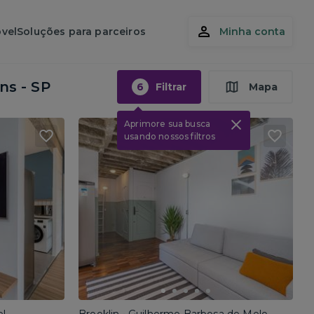
vel
Soluções para parceiros
Minha conta
ns - SP
6
Filtrar
Mapa
Aprimore sua busca
usando nossos filtros