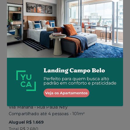
Aluguel R$ 1.777
Total R$ 2.843
Similar a sua busca
Em breve
Vila Mariana • Rua Paula Ney
Compartilhado até 4 pessoas • 101m²
Aluguel R$ 1.669
Total R$ 2.680