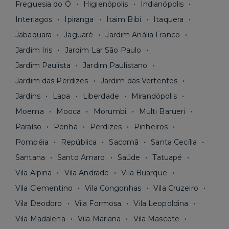
Freguesia do Ó
Higienópolis
Indianópolis
Interlagos
Ipiranga
Itaim Bibi
Itaquera
Jabaquara
Jaguaré
Jardim Anália Franco
Jardim Iris
Jardim Lar São Paulo
Jardim Paulista
Jardim Paulistano
Jardim das Perdizes
Jardim das Vertentes
Jardins
Lapa
Liberdade
Mirandópolis
Moema
Mooca
Morumbi
Multi Barueri
Paraíso
Penha
Perdizes
Pinheiros
Pompéia
República
Sacomã
Santa Cecília
Santana
Santo Amaro
Saúde
Tatuapé
Vila Alpina
Vila Andrade
Vila Buarque
Vila Clementino
Vila Congonhas
Vila Cruzeiro
Vila Deodoro
Vila Formosa
Vila Leopoldina
Vila Madalena
Vila Mariana
Vila Mascote