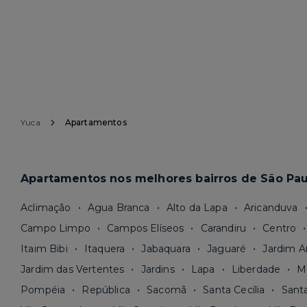
Yuca
Apartamentos
Apartamentos nos melhores bairros de São Pau
Aclimação
Agua Branca
Alto da Lapa
Aricanduva
Campo Limpo
Campos Elíseos
Carandiru
Centro
Itaim Bibi
Itaquera
Jabaquara
Jaguaré
Jardim A
Jardim das Vertentes
Jardins
Lapa
Liberdade
M
Pompéia
República
Sacomã
Santa Cecília
Sant