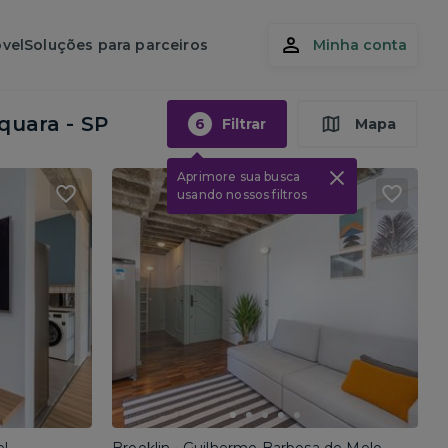
vel
Soluções para parceiros
Minha conta
quara - SP
6
Filtrar
Mapa
Aprimore sua busca
usando nossos filtros