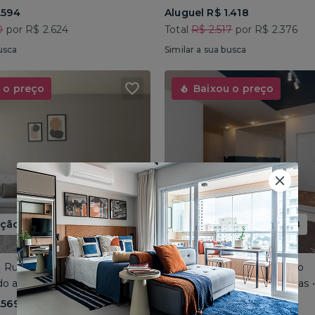
.594
Aluguel R$ 1.418
0
por R$ 2.624
Total
R$ 2.517
por R$ 2.376
usca
Similar a sua busca
 o preço
Baixou o preço
ão até 15/08
Promoção até 15/08
 • Rua José do Patrocínio
Consolação • Av Consolação
o até 4 pessoas • 110m²
Compartilhado até 5 pessoas
.569
Aluguel R$ 1.562