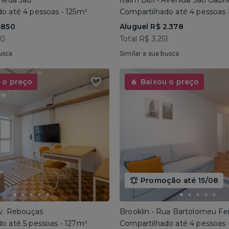
ameda Jaú
Itaim Bibi • Avenida São Gabri
o até 4 pessoas • 125m²
Compartilhado até 4 pessoas 
.850
Aluguel R$ 2.378
40
Total R$ 3.251
usca
Similar a sua busca
 o preço
Baixou o preço
Promoção até 15/08
Av. Rebouças
Brooklin • Rua Bartolomeu Fe
o até 5 pessoas • 127m²
Compartilhado até 4 pessoas