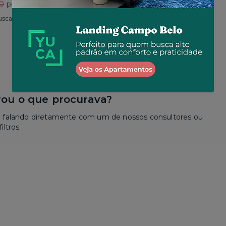
30
por R$ 2.625
Total
R$ 2.650
por R$ 2.573
usca
Similar a sua busca
ou o que procurava?
a falando diretamente com um de nossos consultores ou
iltros.