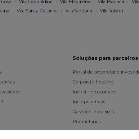
rmosa
Vila Leopoldina
Vila Madalena
Vila Mariana
Vil
mana
Vila Santa Catarina
Vila Santana
Vila Tolstoi
Soluções para parceiros
s
Portal do proprietário investid
quentes
Corporate housing
rivacidade
Investir em imóveis
e!
Incorporadoras
Gestores parceiros
Proprietários
Corretores