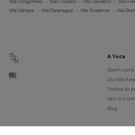
Vila Congonhas
Vila Cruzeiro
Vila Deodoro
Vila Fo
Vila Olímpia
Vila Paranaguá
Vila Prudente
Vila Ro
A Yuca
Quem somo
Dúvidas fre
Política de p
Vem pro tim
Blog