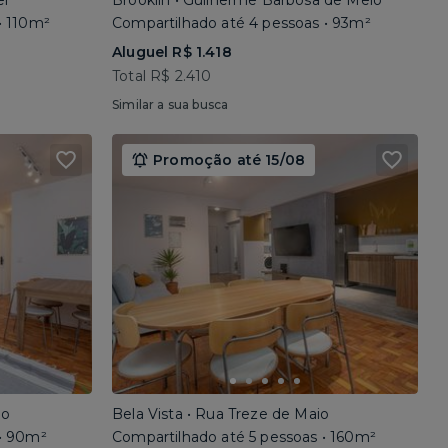
el
Brooklin • Guilherme Barbosa de Melo
• 110m²
Compartilhado até 4 pessoas • 93m²
Aluguel R$ 1.418
Total R$ 2.410
Similar a sua busca
Promoção até 15/08
io
Bela Vista • Rua Treze de Maio
 • 90m²
Compartilhado até 5 pessoas • 160m²