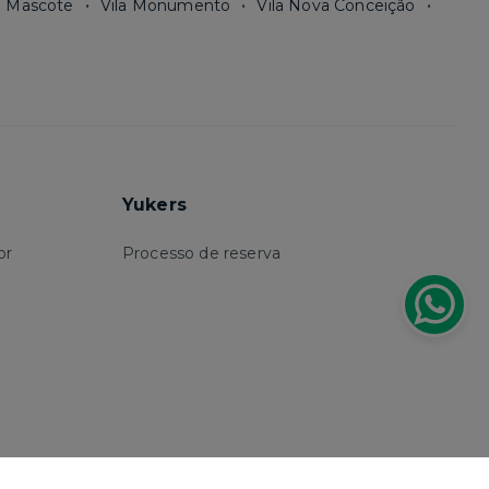
a Mascote
Vila Monumento
Vila Nova Conceição
Yukers
or
Processo de reserva