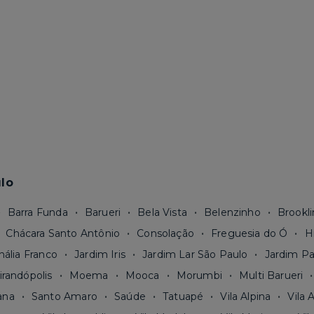
lo
Barra Funda
Barueri
Bela Vista
Belenzinho
Brookli
Chácara Santo Antônio
Consolação
Freguesia do Ó
H
nália Franco
Jardim Iris
Jardim Lar São Paulo
Jardim Pa
irandópolis
Moema
Mooca
Morumbi
Multi Barueri
ana
Santo Amaro
Saúde
Tatuapé
Vila Alpina
Vila 