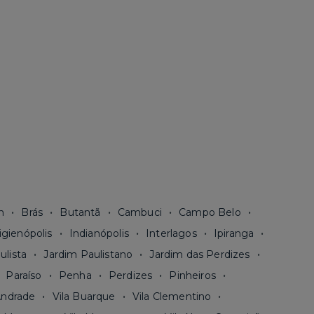
n
Brás
Butantã
Cambuci
Campo Belo
igienópolis
Indianópolis
Interlagos
Ipiranga
ulista
Jardim Paulistano
Jardim das Perdizes
Paraíso
Penha
Perdizes
Pinheiros
Andrade
Vila Buarque
Vila Clementino