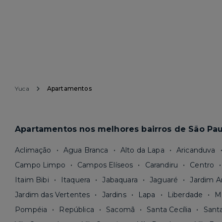
Yuca
Apartamentos
Apartamentos nos melhores bairros de São Pau
Aclimação
Agua Branca
Alto da Lapa
Aricanduva
Campo Limpo
Campos Elíseos
Carandiru
Centro
Itaim Bibi
Itaquera
Jabaquara
Jaguaré
Jardim A
Jardim das Vertentes
Jardins
Lapa
Liberdade
M
Pompéia
República
Sacomã
Santa Cecília
Sant