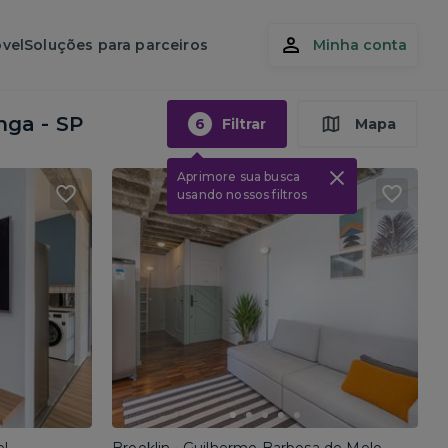
vel
Soluções para parceiros
Minha conta
nga - SP
6
Filtrar
Mapa
Aprimore sua busca
usando nossos filtros