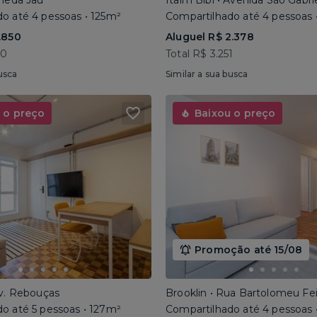
ameda Jaú
Itaim Bibi • Avenida São Gabri
o até 4 pessoas • 125m²
Compartilhado até 4 pessoas 
.850
Aluguel R$ 2.378
40
Total R$ 3.251
usca
Similar a sua busca
 o preço
Baixou o preço
Promoção até 15/08
Av. Rebouças
Brooklin • Rua Bartolomeu Fe
o até 5 pessoas • 127m²
Compartilhado até 4 pessoas