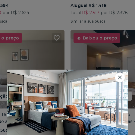
.594
Aluguel R$ 1.418
0
por R$ 2.624
Total
R$ 2.517
por R$ 2.376
usca
Similar a sua busca
 o preço
Baixou o preço
ão até 15/08
Promoção até 15/08
 • Rua José do Patrocínio
Consolação • Av Consolação
o até 4 pessoas • 110m²
Compartilhado até 5 pessoas
.569
Aluguel R$ 1.562