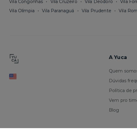
Vila Congonhas
Vila Cruzeiro
Vila Deodoro
Vila Fo
Vila Olímpia
Vila Paranaguá
Vila Prudente
Vila Ro
A Yuca
Quem somo
Dúvidas fre
Política de p
Vem pro tim
Blog