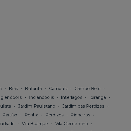
n
Brás
Butantã
Cambuci
Campo Belo
igienópolis
Indianópolis
Interlagos
Ipiranga
ulista
Jardim Paulistano
Jardim das Perdizes
Paraíso
Penha
Perdizes
Pinheiros
Andrade
Vila Buarque
Vila Clementino