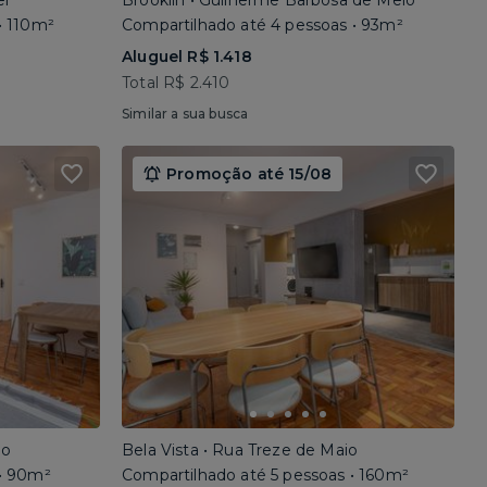
el
Brooklin • Guilherme Barbosa de Melo
• 110m²
Compartilhado até 4 pessoas • 93m²
Aluguel R$ 1.418
Total R$ 2.410
Similar a sua busca
Promoção até 15/08
io
Bela Vista • Rua Treze de Maio
 • 90m²
Compartilhado até 5 pessoas • 160m²