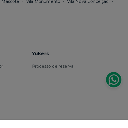
a Mascote
Vila Monumento
Vila Nova Conceição
Yukers
or
Processo de reserva