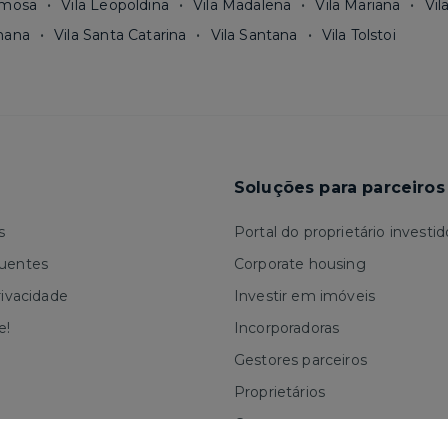
rmosa
Vila Leopoldina
Vila Madalena
Vila Mariana
Vil
mana
Vila Santa Catarina
Vila Santana
Vila Tolstoi
Soluções para parceiros
s
Portal do proprietário investid
quentes
Corporate housing
rivacidade
Investir em imóveis
e!
Incorporadoras
Gestores parceiros
Proprietários
Corretores