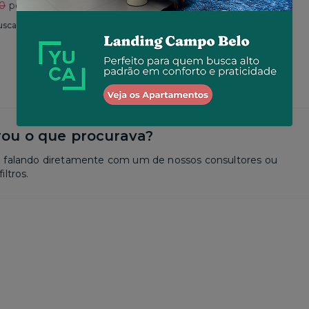
30
por R$ 2.625
Total
R$ 2.650
por R$ 2.573
usca
Similar a sua busca
ou o que procurava?
a falando diretamente com um de nossos consultores ou
iltros.