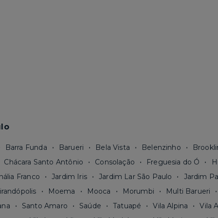
lo
Barra Funda
Barueri
Bela Vista
Belenzinho
Brookli
Chácara Santo Antônio
Consolação
Freguesia do Ó
H
nália Franco
Jardim Iris
Jardim Lar São Paulo
Jardim Pa
irandópolis
Moema
Mooca
Morumbi
Multi Barueri
ana
Santo Amaro
Saúde
Tatuapé
Vila Alpina
Vila 