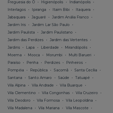
Freguesia do Ó
Higienópolis
Indianópolis
Interlagos
Ipiranga
Itaim Bibi
Itaquera
Jabaquara
Jaguaré
Jardim Anália Franco
Jardim Iris
Jardim Lar São Paulo
Jardim Paulista
Jardim Paulistano
Jardim das Perdizes
Jardim das Vertentes
Jardins
Lapa
Liberdade
Mirandópolis
Moema
Mooca
Morumbi
Multi Barueri
Paraíso
Penha
Perdizes
Pinheiros
Pompéia
República
Sacomã
Santa Cecília
Santana
Santo Amaro
Saúde
Tatuapé
Vila Alpina
Vila Andrade
Vila Buarque
Vila Clementino
Vila Congonhas
Vila Cruzeiro
Vila Deodoro
Vila Formosa
Vila Leopoldina
Vila Madalena
Vila Mariana
Vila Mascote