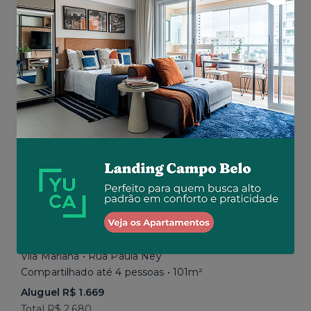
Aluguel R$ 1.777
Total R$ 2.843
Similar a sua busca
Em breve
Vila Mariana • Rua Paula Ney
Compartilhado até 4 pessoas • 101m²
Aluguel R$ 1.669
Total R$ 2.680