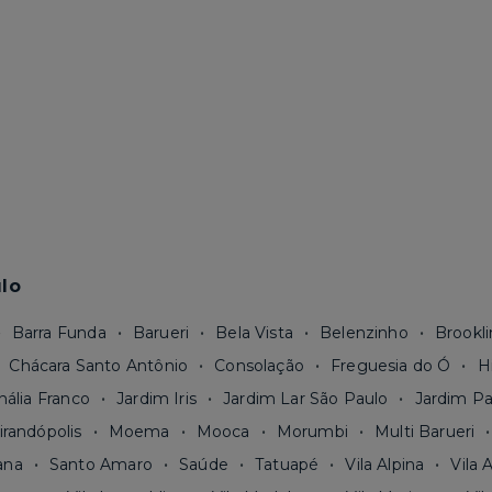
lo
Barra Funda
Barueri
Bela Vista
Belenzinho
Brookli
Chácara Santo Antônio
Consolação
Freguesia do Ó
H
nália Franco
Jardim Iris
Jardim Lar São Paulo
Jardim Pa
irandópolis
Moema
Mooca
Morumbi
Multi Barueri
ana
Santo Amaro
Saúde
Tatuapé
Vila Alpina
Vila 