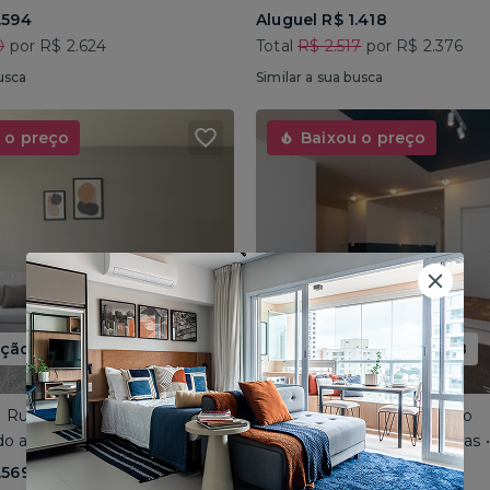
.594
Aluguel R$ 1.418
0
por R$ 2.624
Total
R$ 2.517
por R$ 2.376
usca
Similar a sua busca
 o preço
Baixou o preço
ão até 15/08
Promoção até 15/08
 • Rua José do Patrocínio
Consolação • Av Consolação
o até 4 pessoas • 110m²
Compartilhado até 5 pessoas
.569
Aluguel R$ 1.562