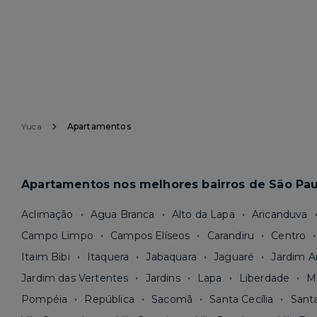
Yuca
Apartamentos
Apartamentos nos melhores bairros de São Pau
Aclimação
Agua Branca
Alto da Lapa
Aricanduva
Campo Limpo
Campos Elíseos
Carandiru
Centro
Itaim Bibi
Itaquera
Jabaquara
Jaguaré
Jardim A
Jardim das Vertentes
Jardins
Lapa
Liberdade
M
Pompéia
República
Sacomã
Santa Cecília
Sant