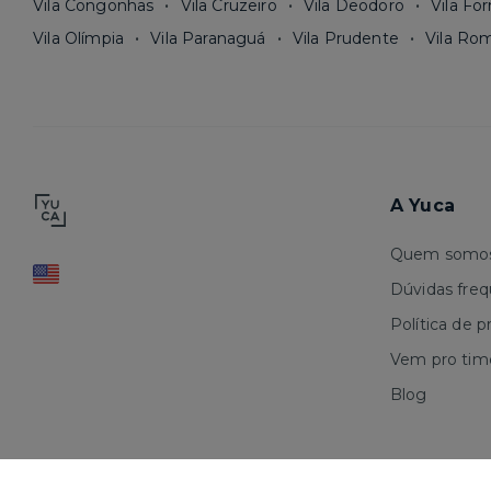
Vila Congonhas
Vila Cruzeiro
Vila Deodoro
Vila Fo
Vila Olímpia
Vila Paranaguá
Vila Prudente
Vila Ro
A Yuca
Quem somo
Dúvidas fre
Política de p
Vem pro tim
Blog