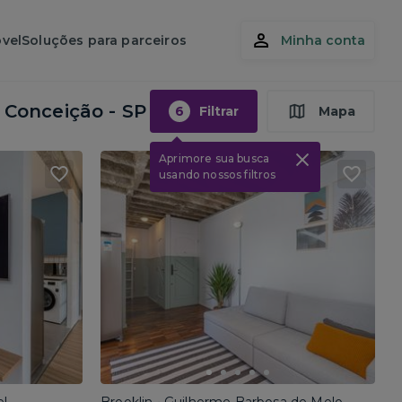
vel
Soluções para parceiros
Minha conta
 Conceição - SP
6
Filtrar
Mapa
Aprimore sua busca
usando nossos filtros