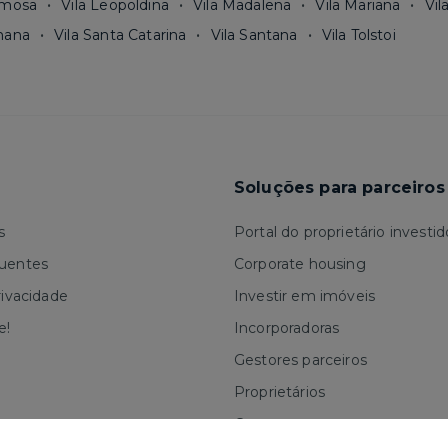
rmosa
Vila Leopoldina
Vila Madalena
Vila Mariana
Vil
mana
Vila Santa Catarina
Vila Santana
Vila Tolstoi
Soluções para parceiros
s
Portal do proprietário investid
quentes
Corporate housing
rivacidade
Investir em imóveis
e!
Incorporadoras
Gestores parceiros
Proprietários
Corretores