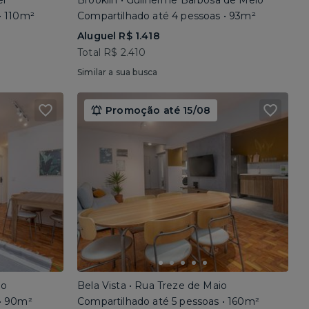
el
Brooklin • Guilherme Barbosa de Melo
• 110m²
Compartilhado até 4 pessoas • 93m²
Aluguel R$ 1.418
Total R$ 2.410
Similar a sua busca
Promoção até 15/08
io
Bela Vista • Rua Treze de Maio
 • 90m²
Compartilhado até 5 pessoas • 160m²