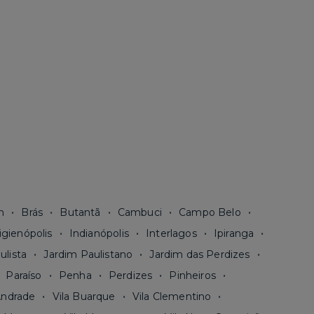
n
Brás
Butantã
Cambuci
Campo Belo
igienópolis
Indianópolis
Interlagos
Ipiranga
ulista
Jardim Paulistano
Jardim das Perdizes
Paraíso
Penha
Perdizes
Pinheiros
Andrade
Vila Buarque
Vila Clementino