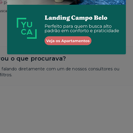
30
por R$ 2.625
Total
R$ 2.650
por R$ 2.573
usca
Similar a sua busca
ou o que procurava?
a falando diretamente com um de nossos consultores ou
iltros.