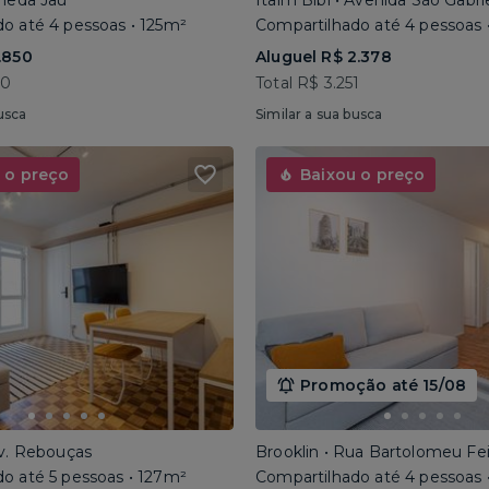
ameda Jaú
Itaim Bibi • Avenida São Gabri
o até 4 pessoas • 125m²
Compartilhado até 4 pessoas 
.850
Aluguel R$ 2.378
40
Total R$ 3.251
usca
Similar a sua busca
 o preço
Baixou o preço
Promoção até 15/08
Av. Rebouças
Brooklin • Rua Bartolomeu Fe
o até 5 pessoas • 127m²
Compartilhado até 4 pessoas