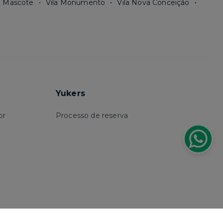
a Mascote
Vila Monumento
Vila Nova Conceição
Yukers
or
Processo de reserva