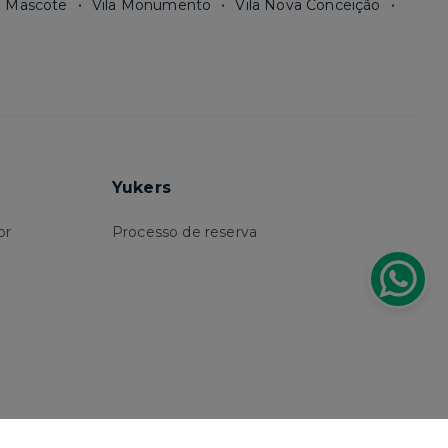
a Mascote
Vila Monumento
Vila Nova Conceição
Yukers
or
Processo de reserva