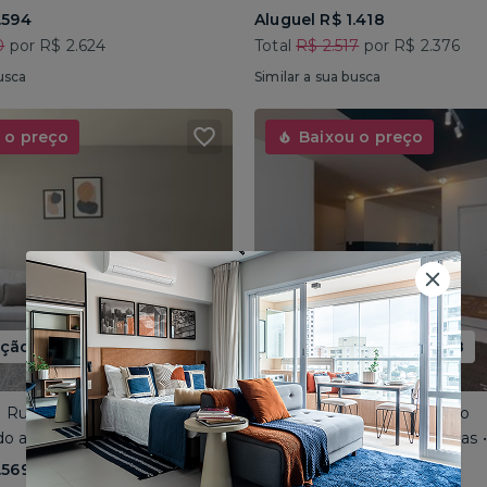
.594
Aluguel R$ 1.418
0
por R$ 2.624
Total
R$ 2.517
por R$ 2.376
usca
Similar a sua busca
 o preço
Baixou o preço
ão até 15/08
Promoção até 15/08
 • Rua José do Patrocínio
Consolação • Av Consolação
o até 4 pessoas • 110m²
Compartilhado até 5 pessoas
.569
Aluguel R$ 1.562