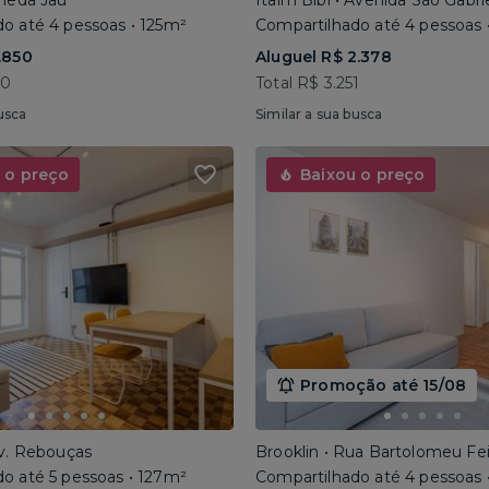
ameda Jaú
Itaim Bibi • Avenida São Gabri
o até 4 pessoas • 125m²
Compartilhado até 4 pessoas 
.850
Aluguel R$ 2.378
40
Total R$ 3.251
usca
Similar a sua busca
 o preço
Baixou o preço
Promoção até 15/08
Av. Rebouças
Brooklin • Rua Bartolomeu Fe
o até 5 pessoas • 127m²
Compartilhado até 4 pessoas