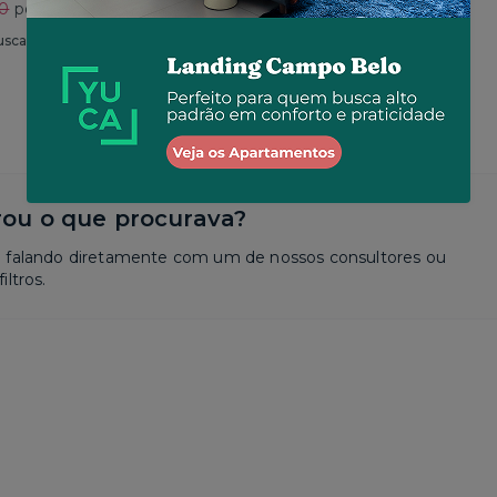
30
por R$ 2.625
Total
R$ 2.650
por R$ 2.573
usca
Similar a sua busca
ou o que procurava?
a falando diretamente com um de nossos consultores ou
iltros.