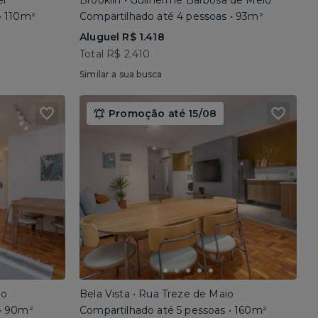
el
Brooklin • Guilherme Barbosa de Melo
• 110m²
Compartilhado até 4 pessoas • 93m²
Aluguel R$ 1.418
Total R$ 2.410
Similar a sua busca
Promoção até 15/08
io
Bela Vista • Rua Treze de Maio
 • 90m²
Compartilhado até 5 pessoas • 160m²