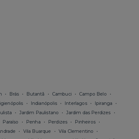
n
Brás
Butantã
Cambuci
Campo Belo
igienópolis
Indianópolis
Interlagos
Ipiranga
ulista
Jardim Paulistano
Jardim das Perdizes
Paraíso
Penha
Perdizes
Pinheiros
Andrade
Vila Buarque
Vila Clementino