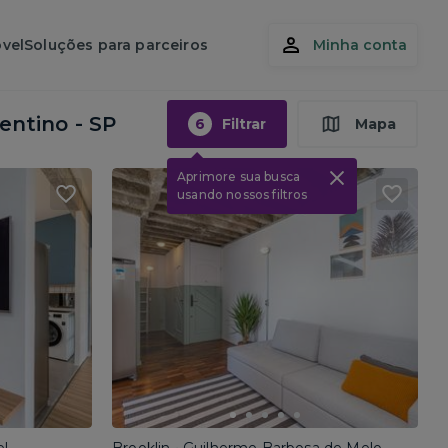
vel
Soluções para parceiros
Minha conta
entino - SP
6
Filtrar
Mapa
Aprimore sua busca
usando nossos filtros