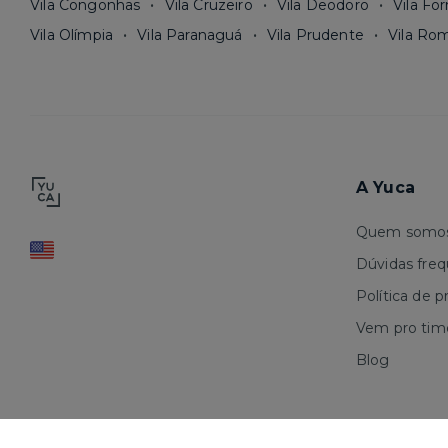
Vila Congonhas
Vila Cruzeiro
Vila Deodoro
Vila Fo
Vila Olímpia
Vila Paranaguá
Vila Prudente
Vila Ro
A Yuca
Quem somo
Dúvidas fre
Política de p
Vem pro tim
Blog