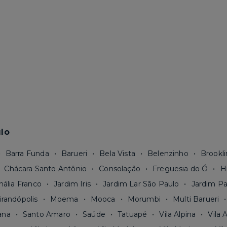
lo
Barra Funda
Barueri
Bela Vista
Belenzinho
Brookli
Chácara Santo Antônio
Consolação
Freguesia do Ó
H
nália Franco
Jardim Iris
Jardim Lar São Paulo
Jardim Pa
irandópolis
Moema
Mooca
Morumbi
Multi Barueri
ana
Santo Amaro
Saúde
Tatuapé
Vila Alpina
Vila 