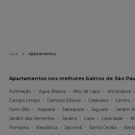
Yuca
Apartamentos
Apartamentos nos melhores bairros de São Pau
Aclimação
Agua Branca
Alto da Lapa
Aricanduva
Campo Limpo
Campos Elíseos
Carandiru
Centro
Itaim Bibi
Itaquera
Jabaquara
Jaguaré
Jardim A
Jardim das Vertentes
Jardins
Lapa
Liberdade
M
Pompéia
República
Sacomã
Santa Cecília
Sant