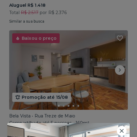
Aluguel R$ 1.418
Total
R$ 2.517
por R$ 2.376
Similar a sua busca
Baixou o preço
Promoção até 15/08
Bela Vista • Rua Treze de Maio
Compartilhado até 5 pessoas • 160m²
Aluguel R$ 1.777