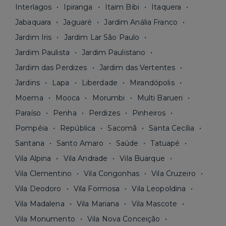
Interlagos
Ipiranga
Itaim Bibi
Itaquera
Jabaquara
Jaguaré
Jardim Anália Franco
Jardim Iris
Jardim Lar São Paulo
Jardim Paulista
Jardim Paulistano
Jardim das Perdizes
Jardim das Vertentes
Jardins
Lapa
Liberdade
Mirandópolis
Moema
Mooca
Morumbi
Multi Barueri
Paraíso
Penha
Perdizes
Pinheiros
Pompéia
República
Sacomã
Santa Cecília
Santana
Santo Amaro
Saúde
Tatuapé
Vila Alpina
Vila Andrade
Vila Buarque
Vila Clementino
Vila Congonhas
Vila Cruzeiro
Vila Deodoro
Vila Formosa
Vila Leopoldina
Vila Madalena
Vila Mariana
Vila Mascote
Vila Monumento
Vila Nova Conceição