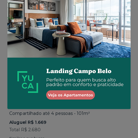
Total
R$ 2.520
por R$ 2.843
Similar a sua busca
Em breve
Vila Mariana • Rua Paula Ney
Compartilhado até 4 pessoas • 101m²
Aluguel R$ 1.669
Total R$ 2.680