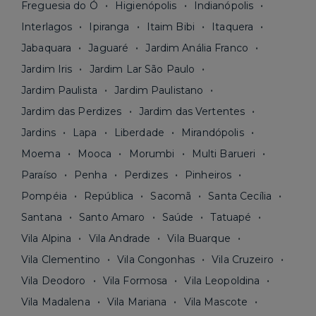
Freguesia do Ó
Higienópolis
Indianópolis
Interlagos
Ipiranga
Itaim Bibi
Itaquera
Jabaquara
Jaguaré
Jardim Anália Franco
Jardim Iris
Jardim Lar São Paulo
Jardim Paulista
Jardim Paulistano
Jardim das Perdizes
Jardim das Vertentes
Jardins
Lapa
Liberdade
Mirandópolis
Moema
Mooca
Morumbi
Multi Barueri
Paraíso
Penha
Perdizes
Pinheiros
Pompéia
República
Sacomã
Santa Cecília
Santana
Santo Amaro
Saúde
Tatuapé
Vila Alpina
Vila Andrade
Vila Buarque
Vila Clementino
Vila Congonhas
Vila Cruzeiro
Vila Deodoro
Vila Formosa
Vila Leopoldina
Vila Madalena
Vila Mariana
Vila Mascote