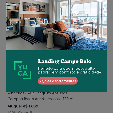
Aluguel R$ 1.777
Total R$ 2.843
Similar a sua busca
Pinheiros • Rua Joaquim Antunes
Compartilhado até 4 pessoas • 126m²
Aluguel R$ 1.609
Total R$ 2.400