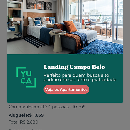
Total R$ 2.843
Similar a sua busca
Em breve
Vila Mariana • Rua Paula Ney
Compartilhado até 4 pessoas • 101m²
Aluguel R$ 1.669
Total R$ 2.680