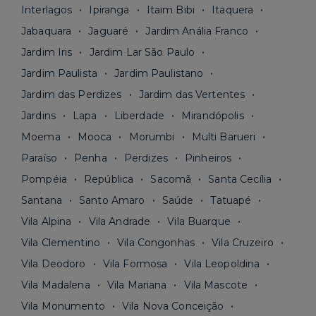
Interlagos
Ipiranga
Itaim Bibi
Itaquera
Jabaquara
Jaguaré
Jardim Anália Franco
Jardim Iris
Jardim Lar São Paulo
Jardim Paulista
Jardim Paulistano
Jardim das Perdizes
Jardim das Vertentes
Jardins
Lapa
Liberdade
Mirandópolis
Moema
Mooca
Morumbi
Multi Barueri
Paraíso
Penha
Perdizes
Pinheiros
Pompéia
República
Sacomã
Santa Cecília
Santana
Santo Amaro
Saúde
Tatuapé
Vila Alpina
Vila Andrade
Vila Buarque
Vila Clementino
Vila Congonhas
Vila Cruzeiro
Vila Deodoro
Vila Formosa
Vila Leopoldina
Vila Madalena
Vila Mariana
Vila Mascote
Vila Monumento
Vila Nova Conceição