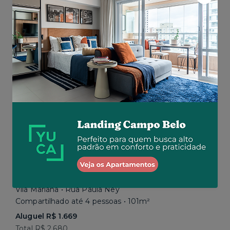
Aluguel R$ 1.777
Total R$ 2.843
Similar a sua busca
Em breve
Vila Mariana • Rua Paula Ney
Compartilhado até 4 pessoas • 101m²
Aluguel R$ 1.669
Total R$ 2.680