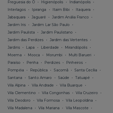
Freguesia do Ó
Higienópolis
Indianópolis
Interlagos
Ipiranga
Itaim Bibi
Itaquera
Jabaquara
Jaguaré
Jardim Anália Franco
Jardim Iris
Jardim Lar São Paulo
Jardim Paulista
Jardim Paulistano
Jardim das Perdizes
Jardim das Vertentes
Jardins
Lapa
Liberdade
Mirandópolis
Moema
Mooca
Morumbi
Multi Barueri
Paraíso
Penha
Perdizes
Pinheiros
Pompéia
República
Sacomã
Santa Cecília
Santana
Santo Amaro
Saúde
Tatuapé
Vila Alpina
Vila Andrade
Vila Buarque
Vila Clementino
Vila Congonhas
Vila Cruzeiro
Vila Deodoro
Vila Formosa
Vila Leopoldina
Vila Madalena
Vila Mariana
Vila Mascote